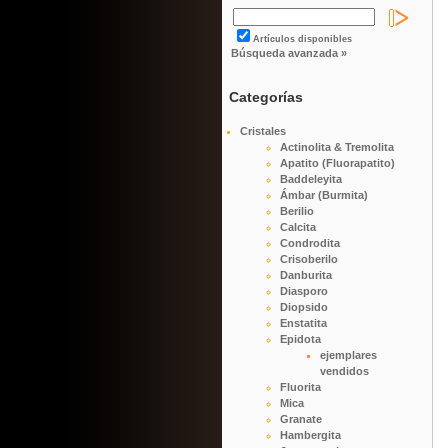
Artículos disponibles
Búsqueda avanzada »
Categorías
Cristales
Actinolita & Tremolita
Apatito (Fluorapatito)
Baddeleyita
Ámbar (Burmita)
Berilio
Calcita
Condrodita
Crisoberilo
Danburita
Diasporo
Diopsido
Enstatita
Epidota
ejemplares
vendidos
Fluorita
Mica
Granate
Hambergita