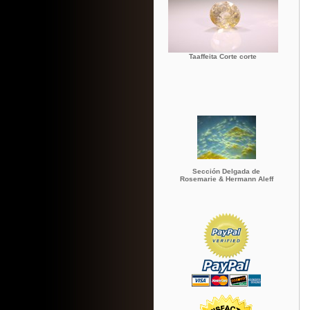
Taaffeita Corte corte
Sección Delgada de
Rosemarie & Hermann Aleff