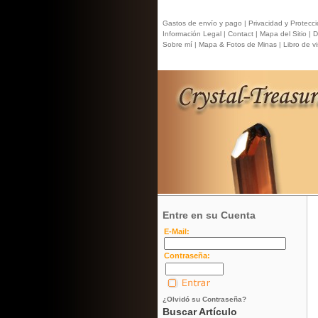
Gastos de envío y pago |
Privacidad y Protecci
Información Legal |
Contact
| Mapa del Sitio |
Di
Sobre mí |
Mapa & Fotos de Minas |
Libro de vis
Entre en su Cuenta
E-Mail:
Contraseña:
¿Olvidó su Contraseña?
Buscar Artículo