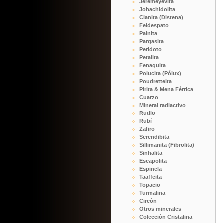
Jeremeyevita
Johachidolita
Cianita (Distena)
Feldespato
Painita
Pargasita
Peridoto
Petalita
Fenaquita
Polucita (Pólux)
Poudretteita
Pirita & Mena Férrica
Cuarzo
Mineral radiactivo
Rutilo
Rubí
Zafiro
Serendibita
Sillimanita (Fibrolita)
Sinhalita
Escapolita
Espinela
Taaffeita
Topacio
Turmalina
Circón
Otros minerales
Colección Cristalina