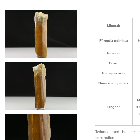
Mineral:
{
Fórmula química:
Tamaño:
Peso:
Transparencia:
Número de piezas:
M
Origen:
Kh
Twinned and bent clinoz
termination.