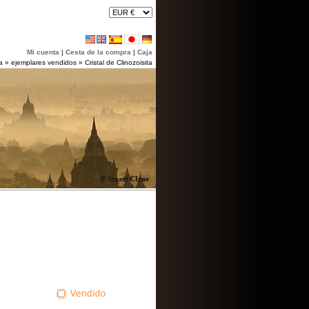
Mi cuenta
|
Cesta de la compra
|
Caja
a
»
ejemplares vendidos
»
Cristal de Clinozoisita