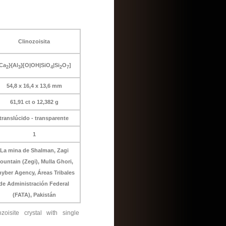
Clinozoisita
Ca
}{Al
}[O|OH|SiO
|Si
O
]
2
3
4
2
7
54,8 x 16,4 x 13,6 mm
61,91 ct o 12,382 g
translúcido - transparente
1
La mina de Shalman, Zagi
ountain (Zegi), Mulla Ghori,
yber Agency, Áreas Tribales
de Administración Federal
(FATA), Pakistán
oisite crystal with single