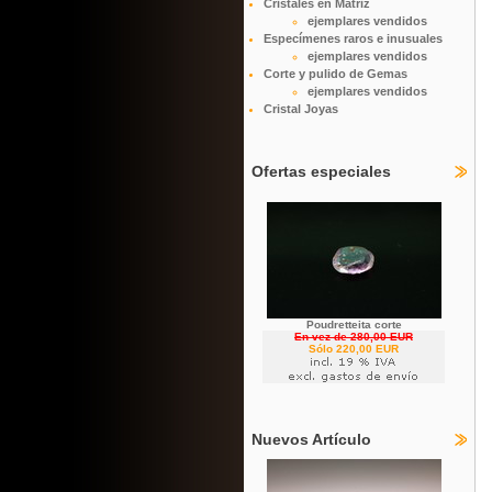
Cristales en Matriz
ejemplares vendidos
Especímenes raros e inusuales
ejemplares vendidos
Corte y pulido de Gemas
ejemplares vendidos
Cristal Joyas
Ofertas especiales
Poudretteita corte
En vez de 280,00 EUR
Sólo 220,00 EUR
Nuevos Artículo