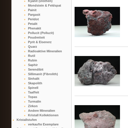
Kyanit (Disthen)
Mondstein & Feldspat
Painit
Pargasit
Peridot
Petalit
Phenakit
Pollucit (Polluzit)
Poudretteit
Pyrit & Eisenerz
Quarz
Radioaktive Mineralien
Rutil
Rubin
Saphir
Serendibit
Sillimanit (Fibrolith)
Sinhalit
Skapolith
Spinell
Taaffeit
Topas
Turmalin
Zirkon
Andere Mineralien
Kristall Kollektionen
Kristallstufen
verkaufte Exemplare