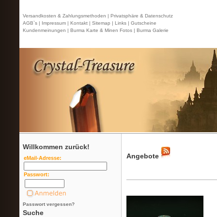
Versandkosten & Zahlungsmethoden |
Privatsphäre & Datenschutz
AGB`s |
Impressum |
Kontakt
| Sitemap |
Links |
Gutscheine
Kundenmeinungen |
Burma Karte & Minen Fotos |
Burma Galerie
Willkommen zurück!
Angebote
eMail-Adresse:
Passwort:
Passwort vergessen?
Suche