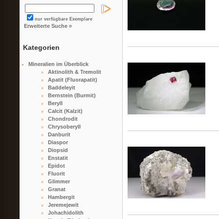
nur verfügbare Exemplare
Erweiterte Suche »
Kategorien
Mineralien im Überblick
Aktinolith & Tremolit
Apatit (Fluorapatit)
Baddeleyit
Bernstein (Burmit)
Beryll
Calcit (Kalzit)
Chondrodit
Chrysoberyll
Danburit
Diaspor
Diopsid
Enstatit
Epidot
Fluorit
Glimmer
Granat
Hambergit
Jeremejewit
Johachidolith