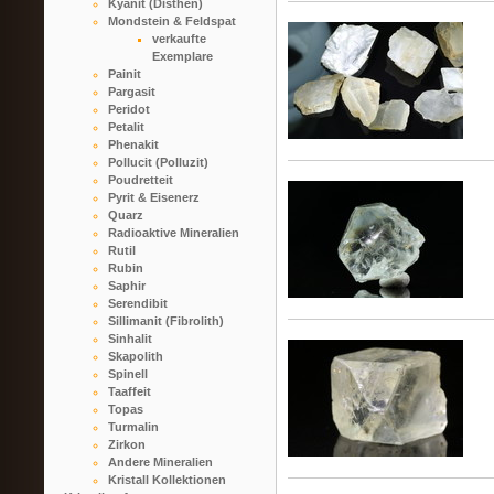
Kyanit (Disthen)
Mondstein & Feldspat
verkaufte
Exemplare
Painit
Pargasit
Peridot
Petalit
Phenakit
Pollucit (Polluzit)
Poudretteit
Pyrit & Eisenerz
Quarz
Radioaktive Mineralien
Rutil
Rubin
Saphir
Serendibit
Sillimanit (Fibrolith)
Sinhalit
Skapolith
Spinell
Taaffeit
Topas
Turmalin
Zirkon
Andere Mineralien
Kristall Kollektionen