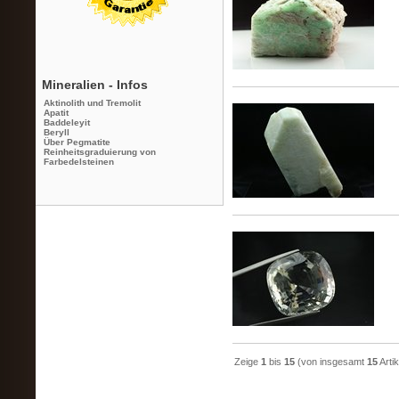
Mineralien - Infos
Aktinolith und Tremolit
Apatit
Baddeleyit
Beryll
Über Pegmatite
Reinheitsgraduierung von
Farbedelsteinen
Zeige
1
bis
15
(von insgesamt
15
Artik