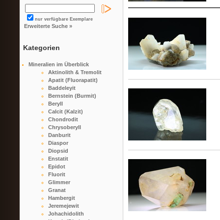
nur verfügbare Exemplare
Erweiterte Suche »
Kategorien
Mineralien im Überblick
Aktinolith & Tremolit
Apatit (Fluorapatit)
Baddeleyit
Bernstein (Burmit)
Beryll
Calcit (Kalzit)
Chondrodit
Chrysoberyll
Danburit
Diaspor
Diopsid
Enstatit
Epidot
Fluorit
Glimmer
Granat
Hambergit
Jeremejewit
Johachidolith