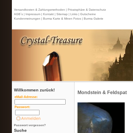
Versandkosten & Zahlungsmethoden |
Privatsphäre & Datenschutz
AGB`s |
Impressum |
Kontakt
| Sitemap |
Links |
Gutscheine
Kundenmeinungen |
Burma Karte & Minen Fotos |
Burma Galerie
Willkommen zurück!
Mondstein & Feldspat
eMail-Adresse:
Passwort:
Passwort vergessen?
Suche