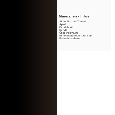
Mineralien - Infos
Aktinolith und Tremolit
Apatit
Baddeleyit
Beryll
Über Pegmatite
Reinheitsgraduierung von
Farbedelsteinen