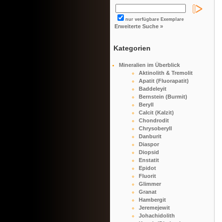
nur verfügbare Exemplare
Erweiterte Suche »
Kategorien
Mineralien im Überblick
Aktinolith & Tremolit
Apatit (Fluorapatit)
Baddeleyit
Bernstein (Burmit)
Beryll
Calcit (Kalzit)
Chondrodit
Chrysoberyll
Danburit
Diaspor
Diopsid
Enstatit
Epidot
Fluorit
Glimmer
Granat
Hambergit
Jeremejewit
Johachidolith