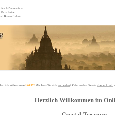
häre & Datenschutz
|
Gutscheine
s |
Burma Galerie
Gast!
Herzlich Willkommen
Möchten Sie sich
anmelden
? Oder wollen Sie ein
Kundenkonto
e
Herzlich Willkommen im Onl
Crystal-Treasure