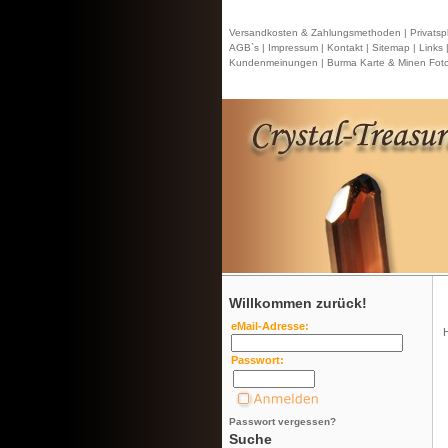
Versandkosten & Zahlungsmethoden |
Privatsp
AGB`s |
Impressum |
Kontakt
| Sitemap |
Links 
Kundenmeinungen |
Burma Karte & Minen Foto
Willkommen zurück!
eMail-Adresse:
Passwort:
Passwort vergessen?
Suche