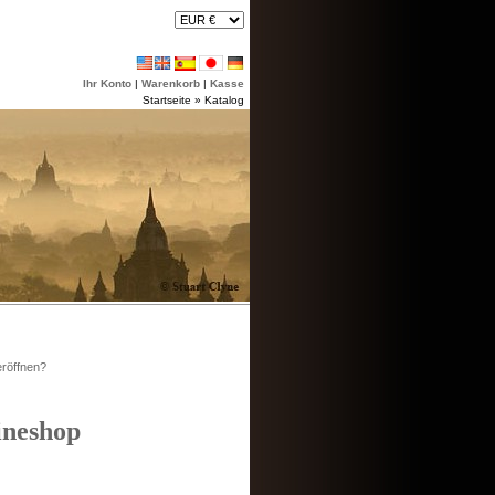
Ihr Konto
|
Warenkorb
|
Kasse
Startseite
»
Katalog
röffnen?
ineshop