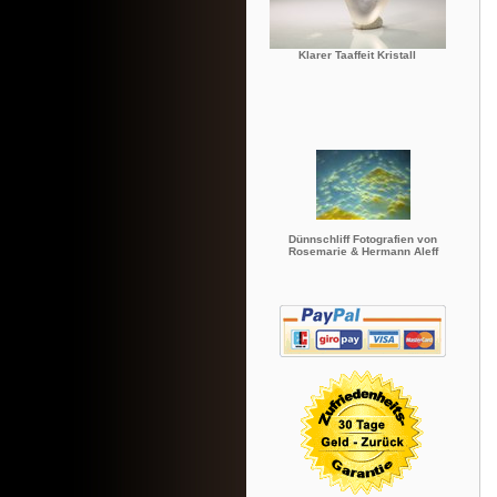
Klarer Taaffeit Kristall
Dünnschliff Fotografien von
Rosemarie & Hermann Aleff