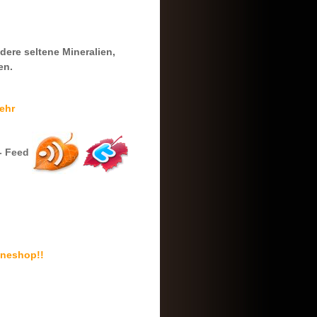
ndere seltene Mineralien,
en.
ehr
- Feed
ineshop!!