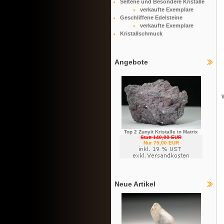
Seltene und Besondere Kristalle
verkaufte Exemplare
Geschliffene Edelsteine
verkaufte Exemplare
Kristallschmuck
Angebote
Top 2 Zunyit Kristalle in Matrix
Statt 140,00 EUR
Nur 75,00 EUR
Neue Artikel