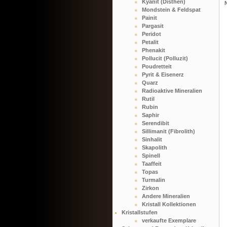
Kyanit (Disthen)
Mondstein & Feldspat
Painit
Pargasit
Peridot
Petalit
Phenakit
Pollucit (Polluzit)
Poudretteit
Pyrit & Eisenerz
Quarz
Radioaktive Mineralien
Rutil
Rubin
Saphir
Serendibit
Sillimanit (Fibrolith)
Sinhalit
Skapolith
Spinell
Taaffeit
Topas
Turmalin
Zirkon
Andere Mineralien
Kristall Kollektionen
Kristallstufen
verkaufte Exemplare