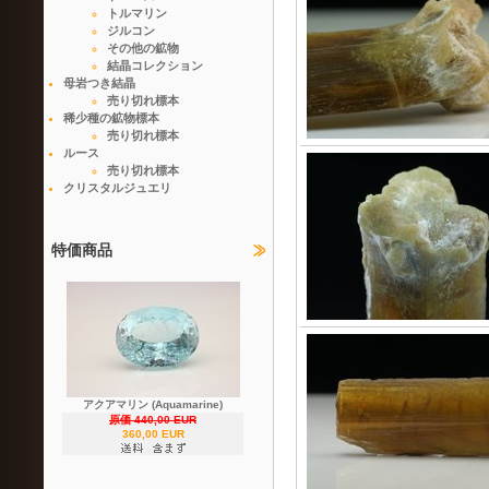
トルマリン
ジルコン
その他の鉱物
結晶コレクション
母岩つき結晶
売り切れ標本
稀少種の鉱物標本
売り切れ標本
ルース
売り切れ標本
クリスタルジュエリ
特価商品
アクアマリン (Aquamarine)
原価 440,00 EUR
360,00 EUR