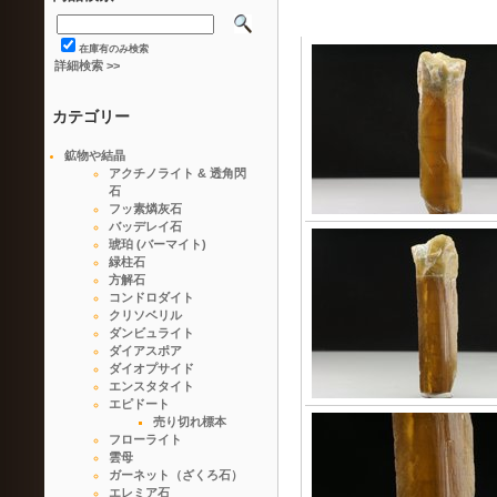
在庫有のみ検索
詳細検索 >>
カテゴリー
鉱物や結晶
アクチノライト & 透角閃
石
フッ素燐灰石
バッデレイ石
琥珀 (バーマイト)
緑柱石
方解石
コンドロダイト
クリソベリル
ダンビュライト
ダイアスポア
ダイオプサイド
エンスタタイト
エピドート
売り切れ標本
フローライト
雲母
ガーネット（ざくろ石）
エレミア石