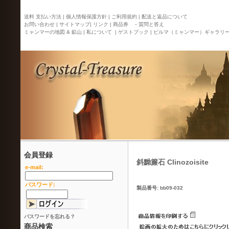
送料 支払い方法 |
個人情報保護方針 |
ご利用規約 |
配送と返品について
お問い合わせ |
サイトマップ
| リンク |
商品券 －質問と答え
ミャンマーの地図 & 鉱山 |
私について |
ゲストブック |
ビルマ（ミャンマー）ギャラリ
会員登録
斜黝簾石 Clinozoisite
e-mail:
パスワード:
製品番号: bb09-032
パスワードを忘れる？
商品検索