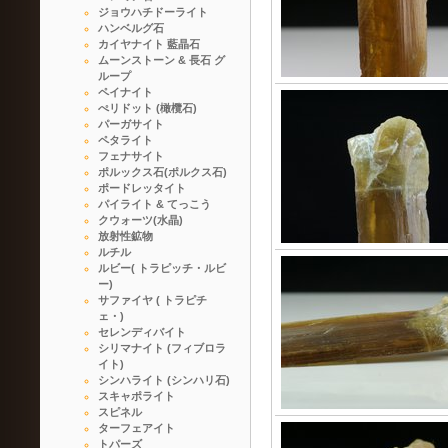
ジョウハチドーライト
ハンベルグ石
カイヤナイト 藍晶石
ムーンストーン & 長石 グ
ループ
ペイナイト
ぺリドット (橄欖石)
パーガサイト
ペタライト
フェナサイト
ポルックス石(ポルクス石)
ポードレッタイト
パイライト & てっこう
クウォーツ(水晶)
放射性鉱物
ルチル
ルビー( トラピッチ・ルビ
ー)
サファイヤ ( トラピチ
ェ・)
セレンディバイト
シリマナイト (フィブロラ
イト)
シンハライト (シンハリ石)
スキャポライト
スピネル
ターフェアイト
トパーズ