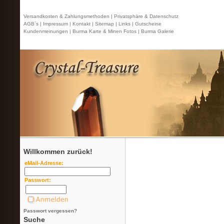
Versandkosten & Zahlungsmethoden |
Privatsphäre & Datenschutz
AGB`s |
Impressum |
Kontakt
| Sitemap |
Links |
Gutscheine
Kundenmeinungen |
Burma Karte & Minen Fotos |
Burma Galerie
Willkommen zurück!
eMail-Adresse:
Passwort:
Passwort vergessen?
Suche