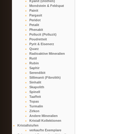
Kyanit (Disthen)
Mondstein & Feldspat
Painit
Pargasit
Peridot
Petalit
Phenakit
Pollucit (Polluzit)
Poudretteit
Pyrit & Eisenerz
Quarz
Radioaktive Mineralien
Rutil
Rubin
Saphir
Serendibit
Sillimanit (Fibrolith)
Sinhalit
Skapolith
Spinell
Taaffeit
Topas
Turmalin
Zirkon
Andere Mineralien
Kristall Kollektionen
Kristallstufen
verkaufte Exemplare