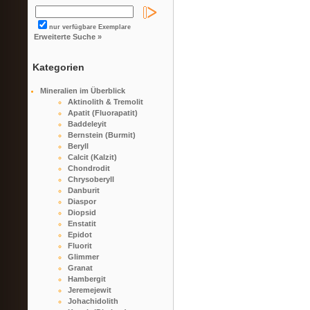
nur verfügbare Exemplare
Erweiterte Suche »
Kategorien
Mineralien im Überblick
Aktinolith & Tremolit
Apatit (Fluorapatit)
Baddeleyit
Bernstein (Burmit)
Beryll
Calcit (Kalzit)
Chondrodit
Chrysoberyll
Danburit
Diaspor
Diopsid
Enstatit
Epidot
Fluorit
Glimmer
Granat
Hambergit
Jeremejewit
Johachidolith