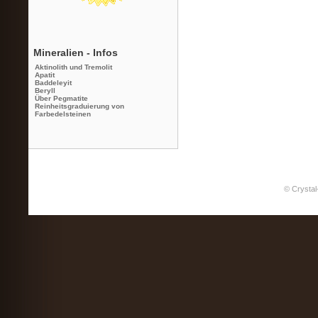
Mineralien - Infos
Aktinolith und Tremolit
Apatit
Baddeleyit
Beryll
Über Pegmatite
Reinheitsgraduierung von
Farbedelsteinen
© Crystal