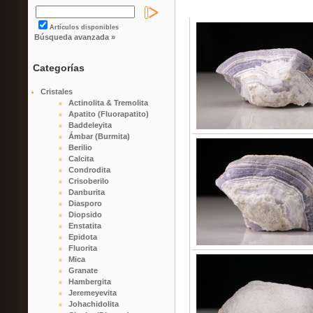
Artículos disponibles
Búsqueda avanzada »
Categorías
Cristales
Actinolita & Tremolita
Apatito (Fluorapatito)
Baddeleyita
Ámbar (Burmita)
Berilio
Calcita
Condrodita
Crisoberilo
Danburita
Diasporo
Diopsido
Enstatita
Epidota
Fluorita
Mica
Granate
Hambergita
Jeremeyevita
Johachidolita