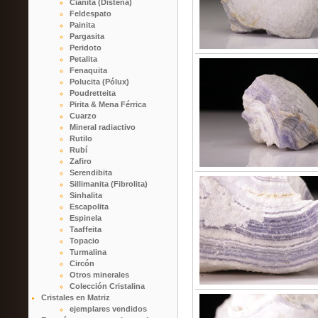
Cianita (Distena)
Feldespato
Painita
Pargasita
Peridoto
Petalita
Fenaquita
Polucita (Pólux)
Poudretteita
Pirita & Mena Férrica
Cuarzo
Mineral radiactivo
Rutilo
Rubí
Zafiro
Serendibita
Sillimanita (Fibrolita)
Sinhalita
Escapolita
Espinela
Taaffeita
Topacio
Turmalina
Circón
Otros minerales
Colección Cristalina
Cristales en Matriz
ejemplares vendidos