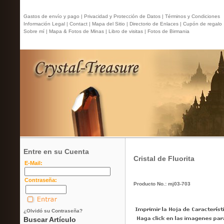
Gastos de envío y pago |
Privacidad y Protección de Datos |
Términos y Condiciones
Información Legal |
Contact
| Mapa del Sitio |
Directorio de Enlaces |
Cupón de regalo
Sobre mí |
Mapa & Fotos de Minas |
Libro de visitas |
Fotos de Birmania
Entre en su Cuenta
Cristal de Fluorita
E-Mail:
Contraseña:
Producto No.: mj03-703
¿Olvidó su Contraseña?
Buscar Artículo