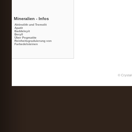
Mineralien - Infos
Aktinolith und Tremolit
Apatit
Baddeleyit
Beryll
Über Pegmatite
Reinheitsgraduierung von
Farbedelsteinen
© Crystal