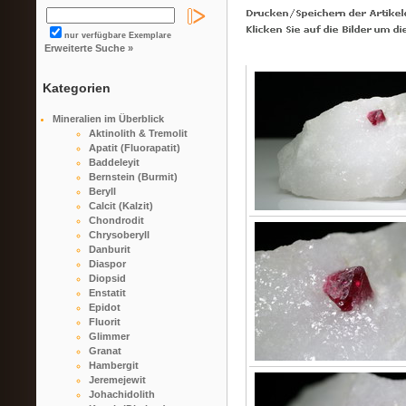
nur verfügbare Exemplare
Erweiterte Suche »
Kategorien
Mineralien im Überblick
Aktinolith & Tremolit
Apatit (Fluorapatit)
Baddeleyit
Bernstein (Burmit)
Beryll
Calcit (Kalzit)
Chondrodit
Chrysoberyll
Danburit
Diaspor
Diopsid
Enstatit
Epidot
Fluorit
Glimmer
Granat
Hambergit
Jeremejewit
Johachidolith