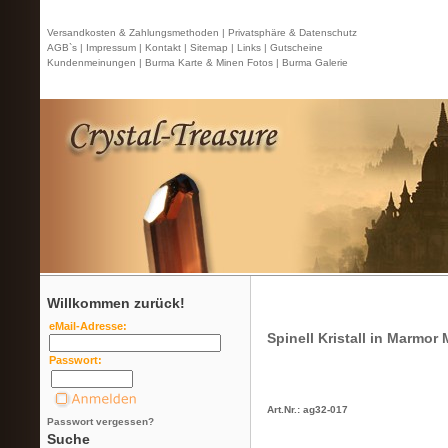
Versandkosten & Zahlungsmethoden |
Privatsphäre & Datenschutz
AGB`s |
Impressum |
Kontakt
| Sitemap |
Links |
Gutscheine
Kundenmeinungen |
Burma Karte & Minen Fotos |
Burma Galerie
Willkommen zurück!
eMail-Adresse:
Spinell Kristall in Marmor
Passwort:
Art.Nr.: ag32-017
Passwort vergessen?
Suche