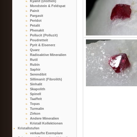
Kyanit (Disthen)
Mondstein & Feldspat
Painit
Pargasit
Peridot
Petalit
Phenakit
Pollucit (Polluzit)
Poudretteit
Pyrit & Eisenerz
Quarz
Radioaktive Mineralien
Rutil
Rubin
Saphir
Serendibit
Sillimanit (Fibrolith)
Sinhalit
Skapolith
Spinell
Taaffeit
Topas
Turmalin
Zirkon
Andere Mineralien
Kristall Kollektionen
Kristallstufen
verkaufte Exemplare