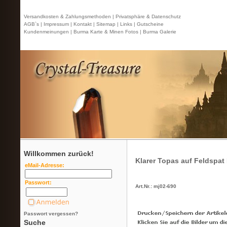
Versandkosten & Zahlungsmethoden |
Privatsphäre & Datenschutz
AGB`s |
Impressum |
Kontakt
| Sitemap |
Links |
Gutscheine
Kundenmeinungen |
Burma Karte & Minen Fotos |
Burma Galerie
Willkommen zurück!
Klarer Topas auf Feldspat 
eMail-Adresse:
Passwort:
Art.Nr.: mj02-690
Passwort vergessen?
Suche