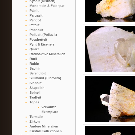
Kyanit (Disthen)
Mondstein & Feldspat
Painit
Pargasit
Peridot
Petalit
Phenakit
Pollucit (Polluzit)
Poudretteit
Pyrit & Eisenerz
Quarz
Radioaktive Mineralien
Rutil
Rubin
Saphir
Serendibit
Sillimanit (Fibrolith)
Sinhalit
Skapolith
Spinell
Taaffeit
Topas
verkaufte
Exemplare
Turmalin
Zirkon
Andere Mineralien
Kristall Kollektionen