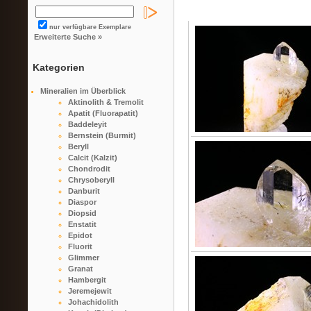
nur verfügbare Exemplare
Erweiterte Suche »
Kategorien
Mineralien im Überblick
Aktinolith & Tremolit
Apatit (Fluorapatit)
Baddeleyit
Bernstein (Burmit)
Beryll
Calcit (Kalzit)
Chondrodit
Chrysoberyll
Danburit
Diaspor
Diopsid
Enstatit
Epidot
Fluorit
Glimmer
Granat
Hambergit
Jeremejewit
Johachidolith