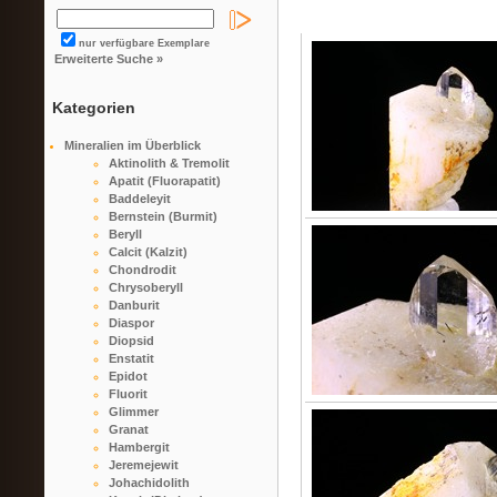
nur verfügbare Exemplare
Erweiterte Suche »
Kategorien
Mineralien im Überblick
Aktinolith & Tremolit
Apatit (Fluorapatit)
Baddeleyit
Bernstein (Burmit)
Beryll
Calcit (Kalzit)
Chondrodit
Chrysoberyll
Danburit
Diaspor
Diopsid
Enstatit
Epidot
Fluorit
Glimmer
Granat
Hambergit
Jeremejewit
Johachidolith