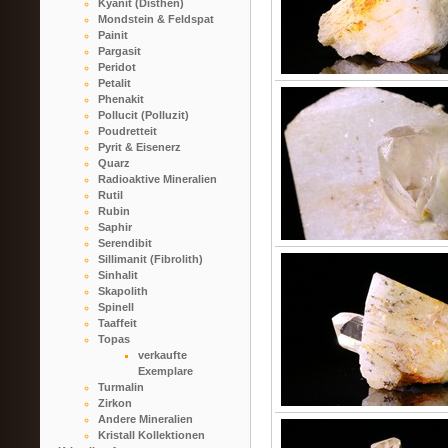
Kyanit (Disthen)
Mondstein & Feldspat
Painit
Pargasit
Peridot
Petalit
Phenakit
Pollucit (Polluzit)
Poudretteit
Pyrit & Eisenerz
Quarz
Radioaktive Mineralien
Rutil
Rubin
Saphir
Serendibit
Sillimanit (Fibrolith)
Sinhalit
Skapolith
Spinell
Taaffeit
Topas
verkaufte
Exemplare
Turmalin
Zirkon
Andere Mineralien
Kristall Kollektionen