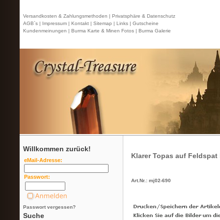
Versandkosten & Zahlungsmethoden |
Privatsphäre & Datenschutz
AGB`s |
Impressum |
Kontakt
| Sitemap |
Links |
Gutscheine
Kundenmeinungen |
Burma Karte & Minen Fotos |
Burma Galerie
Willkommen zurück!
Klarer Topas auf Feldspat 
eMail-Adresse:
Passwort:
Art.Nr.: mj02-690
Passwort vergessen?
Suche