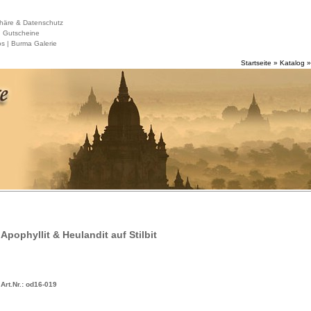
häre & Datenschutz
|
Gutscheine
s |
Burma Galerie
Startseite
»
Katalog
Apophyllit & Heulandit auf Stilbit
Art.Nr.: od16-019