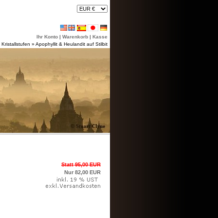
Ihr Konto
|
Warenkorb
|
Kasse
»
Kristallstufen
»
Apophyllit & Heulandit auf Stilbit
Statt 95,00 EUR
Nur 82,00 EUR