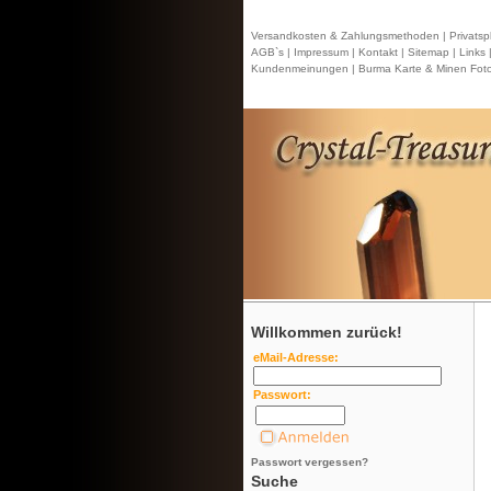
Versandkosten & Zahlungsmethoden |
Privatsp
AGB`s |
Impressum |
Kontakt
| Sitemap |
Links 
Kundenmeinungen |
Burma Karte & Minen Foto
Willkommen zurück!
eMail-Adresse:
Passwort:
Passwort vergessen?
Suche