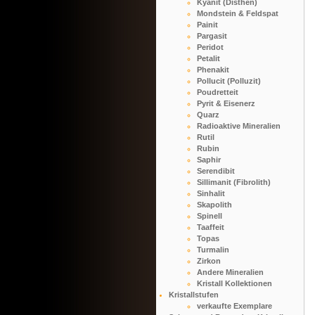
Kyanit (Disthen)
Mondstein & Feldspat
Painit
Pargasit
Peridot
Petalit
Phenakit
Pollucit (Polluzit)
Poudretteit
Pyrit & Eisenerz
Quarz
Radioaktive Mineralien
Rutil
Rubin
Saphir
Serendibit
Sillimanit (Fibrolith)
Sinhalit
Skapolith
Spinell
Taaffeit
Topas
Turmalin
Zirkon
Andere Mineralien
Kristall Kollektionen
Kristallstufen
verkaufte Exemplare