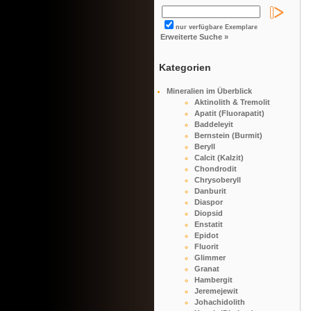
nur verfügbare Exemplare
Erweiterte Suche »
Kategorien
Mineralien im Überblick
Aktinolith & Tremolit
Apatit (Fluorapatit)
Baddeleyit
Bernstein (Burmit)
Beryll
Calcit (Kalzit)
Chondrodit
Chrysoberyll
Danburit
Diaspor
Diopsid
Enstatit
Epidot
Fluorit
Glimmer
Granat
Hambergit
Jeremejewit
Johachidolith