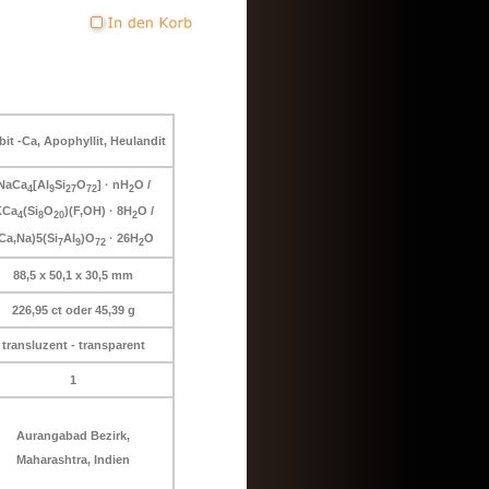
lbit -Ca, Apophyllit, Heulandit
NaCa
[Al
Si
O
] · nH
O /
4
9
27
72
2
KCa
(Si
O
)(F,OH) · 8H
O /
4
8
20
2
Ca,Na)5(Si
Al
)O
· 26H
O
7
9
72
2
88,5 x 50,1 x 30,5 mm
226,95 ct oder 45,39 g
transluzent - transparent
1
Aurangabad Bezirk,
Maharashtra, Indien