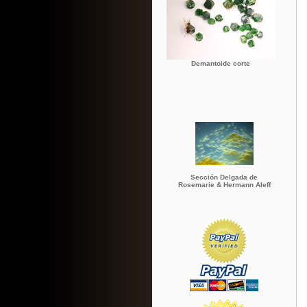
Demantoide corte
Sección Delgada de
Rosemarie & Hermann Aleff