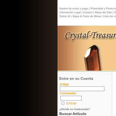
Gastos de envío y pago |
Privacidad y Protecci
Información Legal |
Contact
| Mapa del Sitio |
Di
Sobre mí |
Mapa & Fotos de Minas |
Libro de vis
Entre en su Cuenta
E-Mail:
Contraseña:
¿Olvidó su Contraseña?
Buscar Artículo