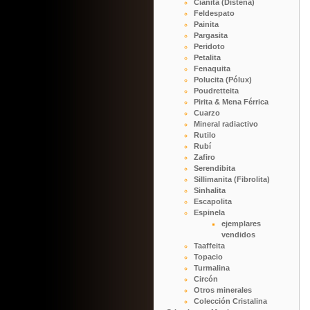
Cianita (Distena)
Feldespato
Painita
Pargasita
Peridoto
Petalita
Fenaquita
Polucita (Pólux)
Poudretteita
Pirita & Mena Férrica
Cuarzo
Mineral radiactivo
Rutilo
Rubí
Zafiro
Serendibita
Sillimanita (Fibrolita)
Sinhalita
Escapolita
Espinela
ejemplares
vendidos
Taaffeita
Topacio
Turmalina
Circón
Otros minerales
Colección Cristalina