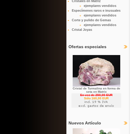
Cristales en Matriz
ejemplares vendidos
Especímenes raros e inusuales
ejemplares vendidos
Corte y pulido de Gemas
ejemplares vendidos
Cristal Joyas
Ofertas especiales
Cristal de Turmalina en forma de
seta en Matrix
En vez de 250,00 EUR
Sólo 160,00 EUR
Nuevos Artículo