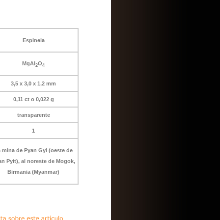
Espinela
MgAl
O
2
4
3,5 x 3,0 x 1,2 mm
0,11 ct o 0,022 g
transparente
1
 mina de Pyan Gyi (oeste de
n Pyit), al noreste de Mogok,
Birmania (Myanmar)