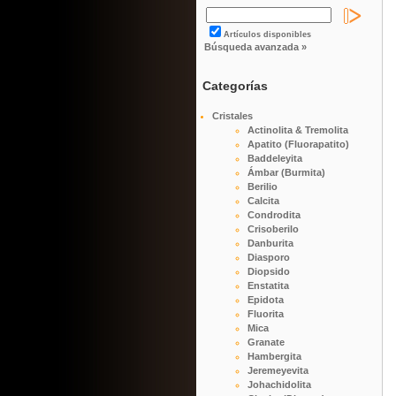
Artículos disponibles
Búsqueda avanzada »
Categorías
Cristales
Actinolita & Tremolita
Apatito (Fluorapatito)
Baddeleyita
Ámbar (Burmita)
Berilio
Calcita
Condrodita
Crisoberilo
Danburita
Diasporo
Diopsido
Enstatita
Epidota
Fluorita
Mica
Granate
Hambergita
Jeremeyevita
Johachidolita