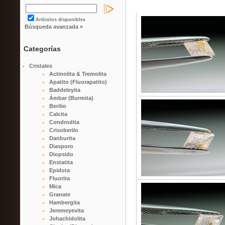
Artículos disponibles
Búsqueda avanzada »
Categorías
Cristales
Actinolita & Tremolita
Apatito (Fluorapatito)
Baddeleyita
Ámbar (Burmita)
Berilio
Calcita
Condrodita
Crisoberilo
Danburita
Diasporo
Diopsido
Enstatita
Epidota
Fluorita
Mica
Granate
Hambergita
Jeremeyevita
Johachidolita