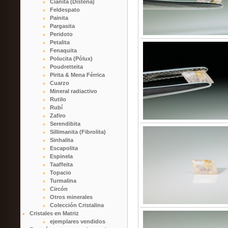
Cianita (Distena)
Feldespato
Painita
Pargasita
Peridoto
Petalita
Fenaquita
Polucita (Pólux)
Poudretteita
Pirita & Mena Férrica
Cuarzo
Mineral radiactivo
Rutilo
Rubí
Zafiro
Serendibita
Sillimanita (Fibrolita)
Sinhalita
Escapolita
Espinela
Taaffeita
Topacio
Turmalina
Circón
Otros minerales
Colección Cristalina
Cristales en Matriz
ejemplares vendidos