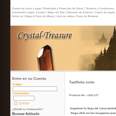
Gastos de envío y pago |
Privacidad y Protección de Datos |
Términos y Condiciones
Información Legal |
Contact
| Mapa del Sitio |
Directorio de Enlaces |
Cupón de regalo
Sobre mí |
Mapa & Fotos de Minas |
Libro de visitas |
Fotos de Birmania
Entre en su Cuenta
Taaffeita corte
E-Mail:
Contraseña:
Producto No.: cb32-127
¿Olvidó su Contraseña?
Buscar Artículo