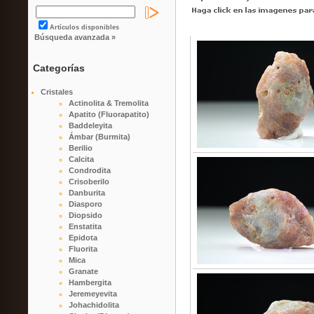
Artículos disponibles
Búsqueda avanzada »
Categorías
Cristales
Actinolita & Tremolita
Apatito (Fluorapatito)
Baddeleyita
Ámbar (Burmita)
Berilio
Calcita
Condrodita
Crisoberilo
Danburita
Diasporo
Diopsido
Enstatita
Epidota
Fluorita
Mica
Granate
Hambergita
Jeremeyevita
Johachidolita