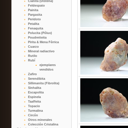
Cianita (Distena)
Feldespato
Painita
Pargasita
Peridoto
Petalita
Fenaquita
Polucita (Pólux)
Poudretteita
Pirita & Mena Férrica
Cuarzo
Mineral radiactivo
Rutilo
Rubí
ejemplares
vendidos
Zafiro
Serendibita
Sillimanita (Fibrolita)
Sinhalita
Escapolita
Espinela
Taaffeita
Topacio
Turmalina
Circón
Otros minerales
Colección Cristalina