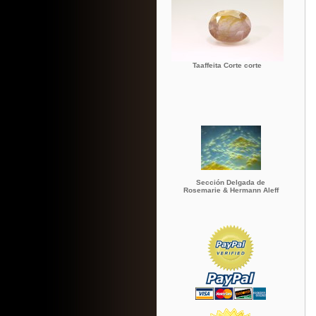
Taaffeita Corte corte
Sección Delgada de
Rosemarie & Hermann Aleff