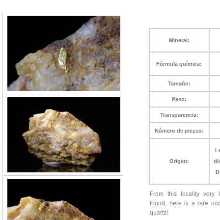
Mineral:
Fórmula química:
Tamaño:
Peso:
Transparencia:
Número de piezas:
L
Origen:
di
D
From this locality ver
found, here is a rare oc
quartz!