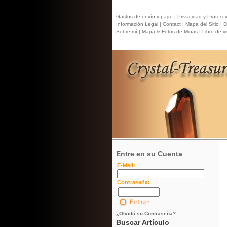
Gastos de envío y pago |
Privacidad y Protecci
Información Legal |
Contact
| Mapa del Sitio |
Di
Sobre mí |
Mapa & Fotos de Minas |
Libro de vis
Entre en su Cuenta
E-Mail:
Contraseña:
¿Olvidó su Contraseña?
Buscar Artículo