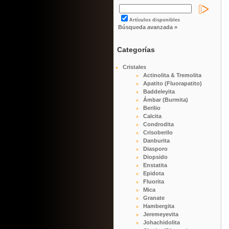
Artículos disponibles
Búsqueda avanzada »
Categorías
Cristales
Actinolita & Tremolita
Apatito (Fluorapatito)
Baddeleyita
Ámbar (Burmita)
Berilio
Calcita
Condrodita
Crisoberilo
Danburita
Diasporo
Diopsido
Enstatita
Epidota
Fluorita
Mica
Granate
Hambergita
Jeremeyevita
Johachidolita