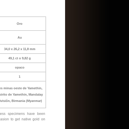
Oro
Au
34,0 x 26,2 x 11,8 mm
49,1 ct o 9,82 g
opaco
1
es minas oeste de Yamethin,
strito de Yamethin, Mandalay
ivisión, Birmania (Myanmar)
y less specimens have been
casion to get native gold on