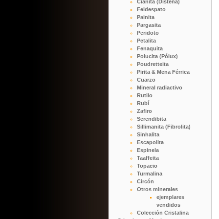
Cianita (Distena)
Feldespato
Painita
Pargasita
Peridoto
Petalita
Fenaquita
Polucita (Pólux)
Poudretteita
Pirita & Mena Férrica
Cuarzo
Mineral radiactivo
Rutilo
Rubí
Zafiro
Serendibita
Sillimanita (Fibrolita)
Sinhalita
Escapolita
Espinela
Taaffeita
Topacio
Turmalina
Circón
Otros minerales
ejemplares
vendidos
Colección Cristalina