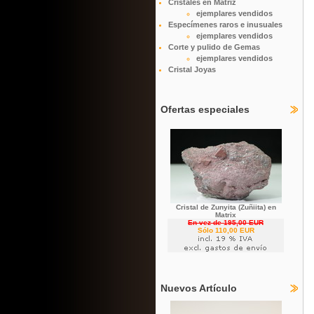
Cristales en Matriz
ejemplares vendidos
Especímenes raros e inusuales
ejemplares vendidos
Corte y pulido de Gemas
ejemplares vendidos
Cristal Joyas
Ofertas especiales
Cristal de Zunyita (Zuñiita) en
Matrix
En vez de 195,00 EUR
Sólo 110,00 EUR
Nuevos Artículo