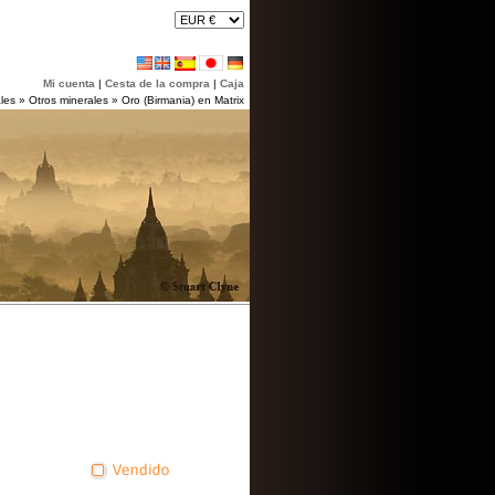
Mi cuenta
|
Cesta de la compra
|
Caja
ales
»
Otros minerales
»
Oro (Birmania) en Matrix