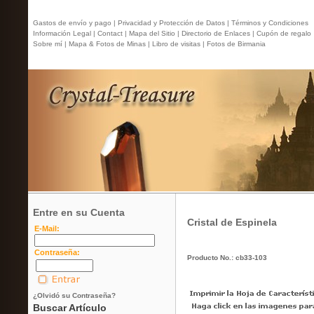
Gastos de envío y pago |
Privacidad y Protección de Datos |
Términos y Condiciones
Información Legal |
Contact
| Mapa del Sitio |
Directorio de Enlaces |
Cupón de regalo
Sobre mí |
Mapa & Fotos de Minas |
Libro de visitas |
Fotos de Birmania
Entre en su Cuenta
Cristal de Espinela
E-Mail:
Contraseña:
Producto No.: cb33-103
¿Olvidó su Contraseña?
Buscar Artículo