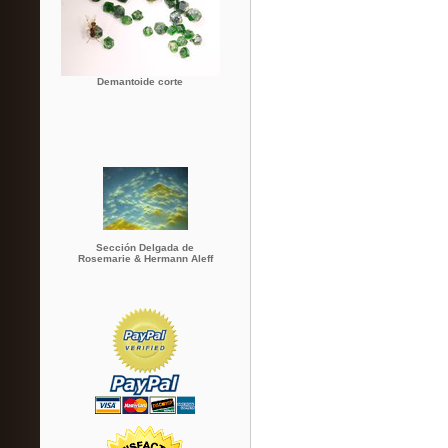
Demantoide corte
Sección Delgada de
Rosemarie & Hermann Aleff