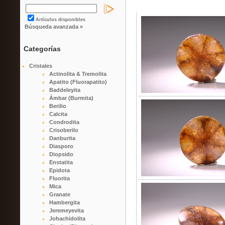
Artículos disponibles
Búsqueda avanzada »
Categorías
Cristales
Actinolita & Tremolita
Apatito (Fluorapatito)
Baddeleyita
Ámbar (Burmita)
Berilio
Calcita
Condrodita
Crisoberilo
Danburita
Diasporo
Diopsido
Enstatita
Epidota
Fluorita
Mica
Granate
Hambergita
Jeremeyevita
Johachidolita