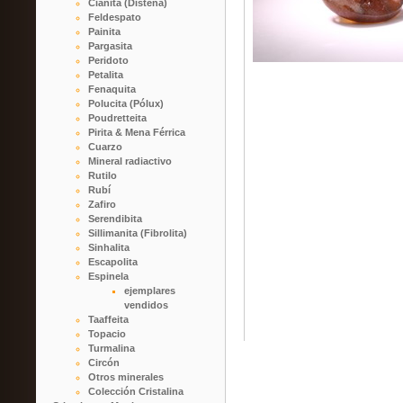
Cianita (Distena)
Feldespato
Painita
Pargasita
Peridoto
Petalita
Fenaquita
Polucita (Pólux)
Poudretteita
Pirita & Mena Férrica
Cuarzo
Mineral radiactivo
Rutilo
Rubí
Zafiro
Serendibita
Sillimanita (Fibrolita)
Sinhalita
Escapolita
Espinela
ejemplares
vendidos
Taaffeita
Topacio
Turmalina
Circón
Otros minerales
Colección Cristalina