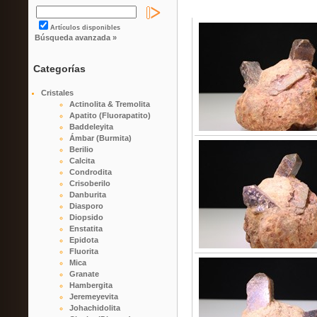
Artículos disponibles
Búsqueda avanzada »
Categorías
Cristales
Actinolita & Tremolita
Apatito (Fluorapatito)
Baddeleyita
Ámbar (Burmita)
Berilio
Calcita
Condrodita
Crisoberilo
Danburita
Diasporo
Diopsido
Enstatita
Epidota
Fluorita
Mica
Granate
Hambergita
Jeremeyevita
Johachidolita