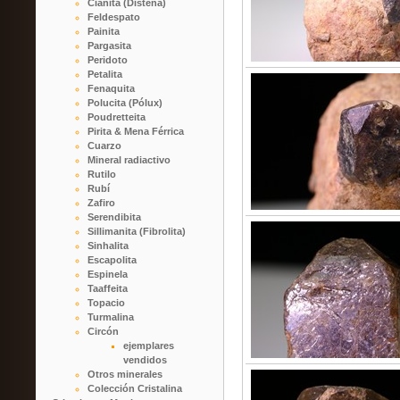
Cianita (Distena)
Feldespato
Painita
Pargasita
Peridoto
Petalita
Fenaquita
Polucita (Pólux)
Poudretteita
Pirita & Mena Férrica
Cuarzo
Mineral radiactivo
Rutilo
Rubí
Zafiro
Serendibita
Sillimanita (Fibrolita)
Sinhalita
Escapolita
Espinela
Taaffeita
Topacio
Turmalina
Circón
ejemplares
vendidos
Otros minerales
Colección Cristalina