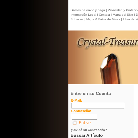
Gastos de envío y pago |
Privacidad y Protecci
Información Legal |
Contact
| Mapa del Sitio |
Di
Sobre mí |
Mapa & Fotos de Minas |
Libro de vis
Entre en su Cuenta
E-Mail:
Contraseña:
¿Olvidó su Contraseña?
Buscar Artículo