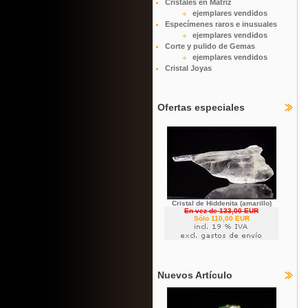
Cristales en Matriz
ejemplares vendidos
Especímenes raros e inusuales
ejemplares vendidos
Corte y pulido de Gemas
ejemplares vendidos
Cristal Joyas
Ofertas especiales
Cristal de Hiddenita (amarillo)
En vez de 133,00 EUR
Sólo 110,00 EUR
Nuevos Artículo