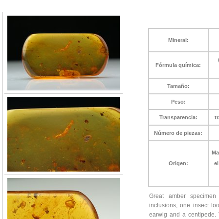
Mineral:
Fórmula química:
Tamaño:
Peso:
Transparencia:
t
Número de piezas:
Ma
Origen:
e
Great amber specimen 
inclusions, one insect l
earwig and a centipede. 