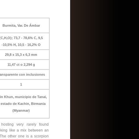
Burmita, Var. De Ámbar
(C,H,O); 73,7 - 78,6% C, 9,5
-10,5% H, 10,5 - 16,2% O
29,8 x 15,3 x 6,3 mm
11,47 ct o 2,294 g
ransparente con inclusiones
1
in Khun, municipio de Tanai,
l estado de Kachin, Birmania
(Myanmar)
hosting very rarely found
ooking like a mix between an
The other one is a scorpion