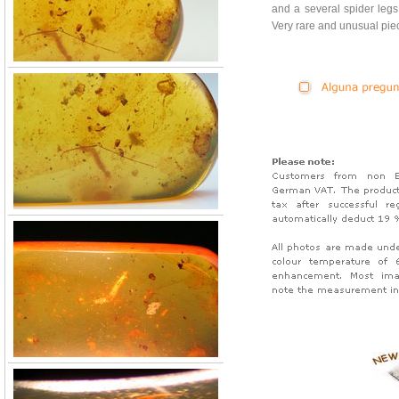
and a several spider legs
Very rare and unusual pie