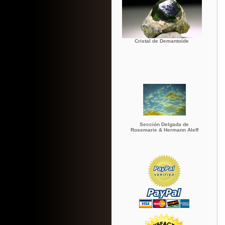
Cristal de Demantoide
Sección Delgada de
Rosemarie & Hermann Aleff