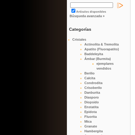
Artículos disponibles
Búsqueda avanzada »
Categorías
Cristales
Actinolita & Tremolita
Apatito (Fluorapatito)
Baddeleyita
Ámbar (Burmita)
ejemplares
vendidos
Berilio
Calcita
Condrodita
Crisoberilo
Danburita
Diasporo
Diopsido
Enstatita
Epidota
Fluorita
Mica
Granate
Hambergita