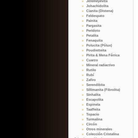
Jeremeyevita
Johachidolita
Cianita (Distena)
Feldespato
Painita
Pargasita
Peridoto
Petalita
Fenaquita
Polucita (Pólux)
Poudretteita
Pirita & Mena Férrica
Cuarzo
Mineral radiactivo
Rutilo
Rubí
Zafiro
Serendibita
Sillimanita (Fibrolita)
Sinhalita
Escapolita
Espinela
Taaffeita
Topacio
Turmalina
Circón
Otros minerales
Colección Cristalina