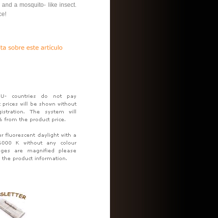
 and a mosquito- like insect.
ce!