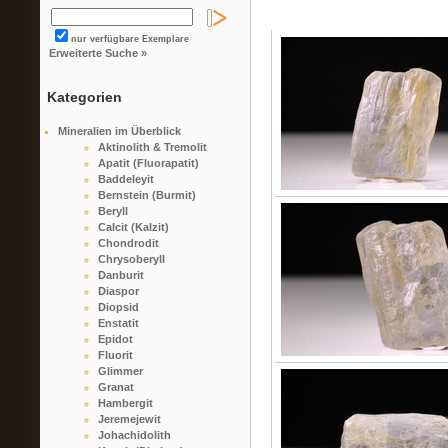
nur verfügbare Exemplare
Erweiterte Suche »
Kategorien
Mineralien im Überblick
Aktinolith & Tremolit
Apatit (Fluorapatit)
Baddeleyit
Bernstein (Burmit)
Beryll
Calcit (Kalzit)
Chondrodit
Chrysoberyll
Danburit
Diaspor
Diopsid
Enstatit
Epidot
Fluorit
Glimmer
Granat
Hambergit
Jeremejewit
Johachidolith