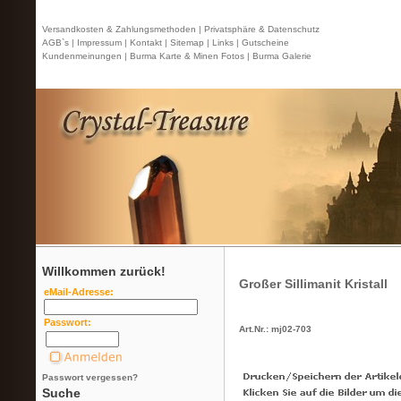
Versandkosten & Zahlungsmethoden |
Privatsphäre & Datenschutz
AGB`s |
Impressum |
Kontakt
| Sitemap |
Links |
Gutscheine
Kundenmeinungen |
Burma Karte & Minen Fotos |
Burma Galerie
Willkommen zurück!
Großer Sillimanit Kristall
eMail-Adresse:
Passwort:
Art.Nr.: mj02-703
Passwort vergessen?
Suche