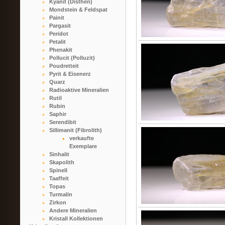
Kyanit (Disthen)
Mondstein & Feldspat
Painit
Pargasit
Peridot
Petalit
Phenakit
Pollucit (Polluzit)
Poudretteit
Pyrit & Eisenerz
Quarz
Radioaktive Mineralien
Rutil
Rubin
Saphir
Serendibit
Sillimanit (Fibrolith)
verkaufte
Exemplare
Sinhalit
Skapolith
Spinell
Taaffeit
Topas
Turmalin
Zirkon
Andere Mineralien
Kristall Kollektionen