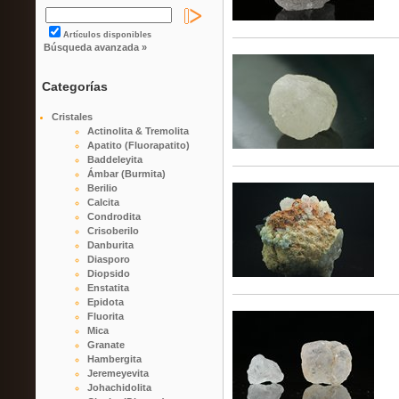
Artículos disponibles
Búsqueda avanzada »
Categorías
Cristales
Actinolita & Tremolita
Apatito (Fluorapatito)
Baddeleyita
Ámbar (Burmita)
Berilio
Calcita
Condrodita
Crisoberilo
Danburita
Diasporo
Diopsido
Enstatita
Epidota
Fluorita
Mica
Granate
Hambergita
Jeremeyevita
Johachidolita