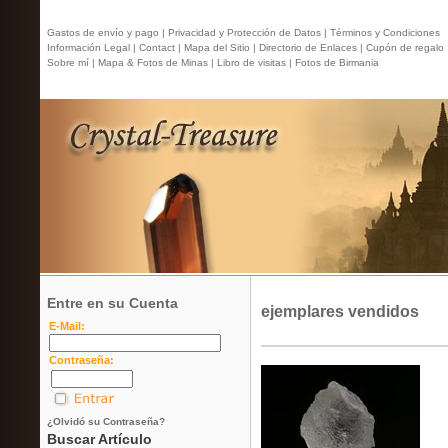
Gastos de envío y pago |
Privacidad y Protección de Datos |
Términos y Condiciones
Información Legal |
Contact
| Mapa del Sitio |
Directorio de Enlaces |
Cupón de regalo
Sobre mí |
Mapa & Fotos de Minas |
Libro de visitas |
Fotos de Birmania
Entre en su Cuenta
ejemplares vendidos
E-Mail:
Contraseña:
¿Olvidó su Contraseña?
Buscar Artículo