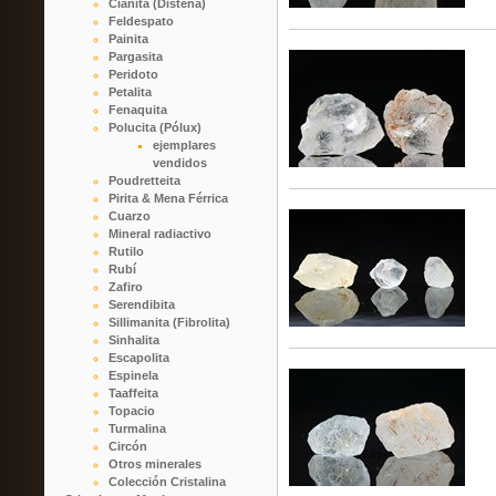
Cianita (Distena)
Feldespato
Painita
Pargasita
Peridoto
Petalita
Fenaquita
Polucita (Pólux)
ejemplares
vendidos
Poudretteita
Pirita & Mena Férrica
Cuarzo
Mineral radiactivo
Rutilo
Rubí
Zafiro
Serendibita
Sillimanita (Fibrolita)
Sinhalita
Escapolita
Espinela
Taaffeita
Topacio
Turmalina
Circón
Otros minerales
Colección Cristalina