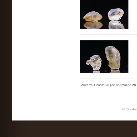
Muestra
1
hasta
20
(de un total de
28
© Crystal