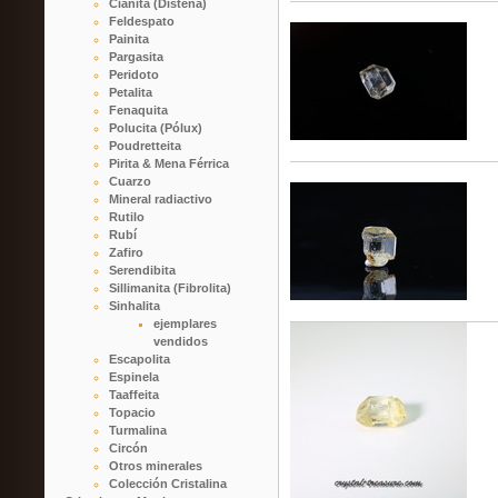
Cianita (Distena)
Feldespato
Painita
Pargasita
Peridoto
Petalita
Fenaquita
Polucita (Pólux)
Poudretteita
Pirita & Mena Férrica
Cuarzo
Mineral radiactivo
Rutilo
Rubí
Zafiro
Serendibita
Sillimanita (Fibrolita)
Sinhalita
ejemplares
vendidos
Escapolita
Espinela
Taaffeita
Topacio
Turmalina
Circón
Otros minerales
Colección Cristalina