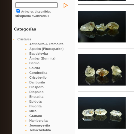
Artículos disponibles
Búsqueda avanzada »
Categorías
Cristales
Actinolita & Tremolita
Apatito (Fluorapatito)
Baddeleyita
Ámbar (Burmita)
Berilio
Calcita
Condrodita
Crisoberilo
Danburita
Diasporo
Diopsido
Enstatita
Epidota
Fluorita
Mica
Granate
Hambergita
Jeremeyevita
Johachidolita