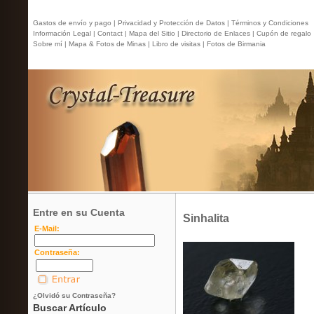
Gastos de envío y pago |
Privacidad y Protección de Datos |
Términos y Condiciones
Información Legal |
Contact
| Mapa del Sitio |
Directorio de Enlaces |
Cupón de regalo
Sobre mí |
Mapa & Fotos de Minas |
Libro de visitas |
Fotos de Birmania
Entre en su Cuenta
Sinhalita
E-Mail:
Contraseña:
¿Olvidó su Contraseña?
Buscar Artículo