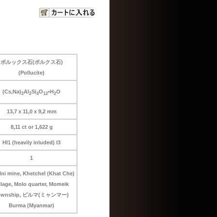
ポルックス石(ポルクス石)
(Pollucite)
(Cs,Na)
Al
Si
O
•H
O
2
2
4
12
2
13,7 x 11,0 x 9,2 mm
8,11 ct or 1,622 g
HI1 (heavily inluded) I3
1
lni mine, Khetchel (Khat Che)
llage, Molo quarter, Momeik
ownship, ビルマ(ミャンマー)
Burma (Myanmar)