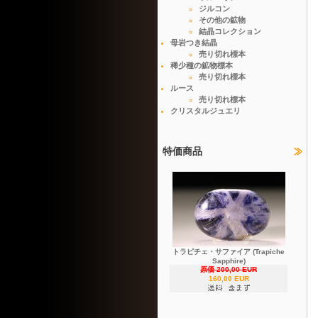
ジルコン
その他の鉱物
結晶コレクション
母岩つき結晶
売り切れ標本
稀少種の鉱物標本
売り切れ標本
ルース
売り切れ標本
クリスタルジュエリ
特価商品
トラピチェ・サファイア (Trapiche
Sapphire)
原価 200,00 EUR
160,00 EUR