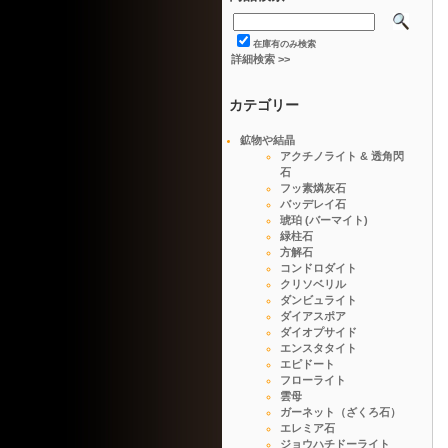
在庫有のみ検索
詳細検索 >>
カテゴリー
鉱物や結晶
アクチノライト & 透角閃
石
フッ素燐灰石
バッデレイ石
琥珀 (バーマイト)
緑柱石
方解石
コンドロダイト
クリソベリル
ダンビュライト
ダイアスポア
ダイオプサイド
エンスタタイト
エピドート
フローライト
雲母
ガーネット（ざくろ石）
エレミア石
ジョウハチドーライト