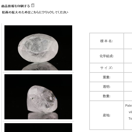
標 本 名:
化学組成:
サ イ ズ:
重量:
透明:
数量:
Pale
vi
産地:
T