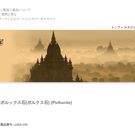
|
配送と返品について
－質問と答え
ック |
ビルマ（ミャンマー）ギャラリー
トップ
»
カタロ
ポルックス石(ポルクス石) (Pollucite)
製品番号: mf34-150