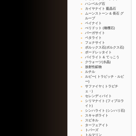
ハンベルグ石
カイヤナイト 藍晶石
ムーンストーン & 長石 グ
ループ
ペイナイト
ぺリドット (橄欖石)
パーガサイト
ペタライト
フェナサイト
ポルックス石(ポルクス石)
ポードレッタイト
パイライト & てっこう
クウォーツ(水晶)
放射性鉱物
ルチル
ルビー( トラピッチ・ルビ
ー)
サファイヤ ( トラピチ
ェ・)
セレンディバイト
シリマナイト (フィブロラ
イト)
シンハライト (シンハリ石)
スキャポライト
スピネル
ターフェアイト
トパーズ
トルマリン