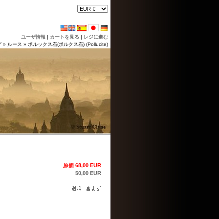
ユーザ情報
|
カートを見る
|
レジに進む
グ
»
ルース
»
ポルックス石(ポルクス石) (Pollucite)
原価 68,00 EUR
50,00 EUR