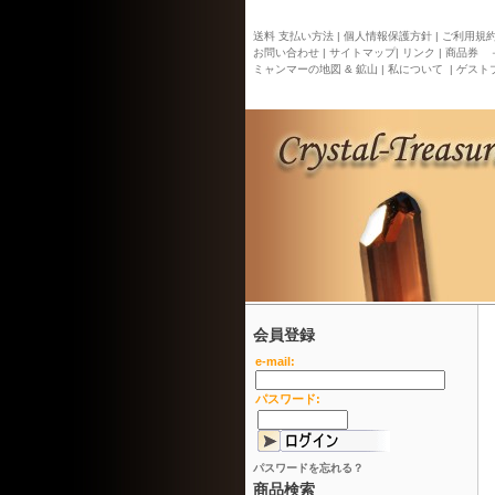
送料 支払い方法 |
個人情報保護方針 |
ご利用規約 
お問い合わせ |
サイトマップ
| リンク |
商品券 
ミャンマーの地図 & 鉱山 |
私について |
ゲストブ
会員登録
e-mail:
パスワード:
パスワードを忘れる？
商品検索