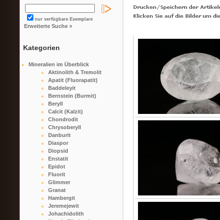
nur verfügbare Exemplare
Erweiterte Suche »
Kategorien
Mineralien im Überblick
Aktinolith & Tremolit
Apatit (Fluorapatit)
Baddeleyit
Bernstein (Burmit)
Beryll
Calcit (Kalzit)
Chondrodit
Chrysoberyll
Danburit
Diaspor
Diopsid
Enstatit
Epidot
Fluorit
Glimmer
Granat
Hambergit
Jeremejewit
Johachidolith