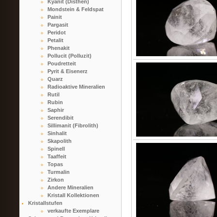
Kyanit (Disthen)
Mondstein & Feldspat
Painit
Pargasit
Peridot
Petalit
Phenakit
Pollucit (Polluzit)
Poudretteit
Pyrit & Eisenerz
Quarz
Radioaktive Mineralien
Rutil
Rubin
Saphir
Serendibit
Sillimanit (Fibrolith)
Sinhalit
Skapolith
Spinell
Taaffeit
Topas
Turmalin
Zirkon
Andere Mineralien
Kristall Kollektionen
Kristallstufen
verkaufte Exemplare