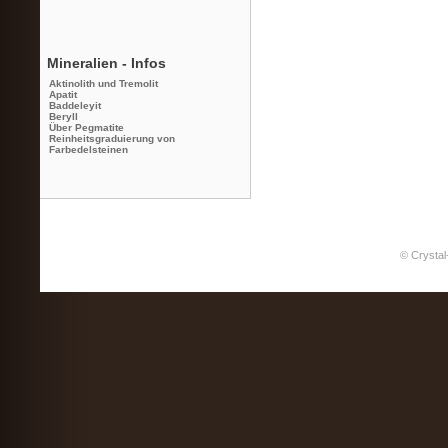
Mineralien - Infos
Aktinolith und Tremolit
Apatit
Baddeleyit
Beryll
Über Pegmatite
Reinheitsgraduierung von
Farbedelsteinen
© Crystal