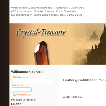
Versandkosten & Zahlungsmethoden |
Privatsphäre & Datenschutz
AGB`s |
Impressum |
Kontakt
| Sitemap |
Links |
Gutscheine
Kundenmeinungen |
Burma Karte & Minen Fotos |
Burma Galerie
Willkommen zurück!
eMail-Adresse:
Großer geschliffener Pollu
Passwort:
Art.Nr.: mf34-150
Passwort vergessen?
Suche