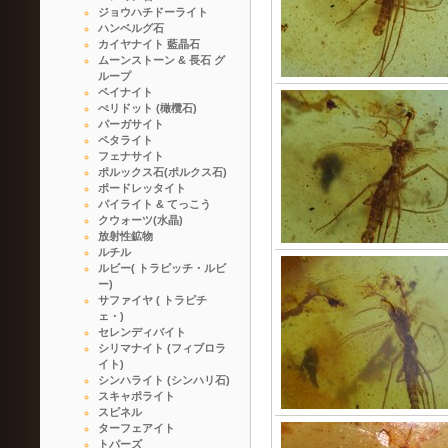
ジョウハチドーライト
ハンベルグ石
カイヤナイト 藍晶石
ムーンストーン & 長石 グ
ループ
ペイナイト
ぺリドット (橄欖石)
パーガサイト
ペタライト
フェナサイト
ポルックス石(ポルクス石)
ポードレッタイト
パイライト & てっこう
クウォーツ(水晶)
放射性鉱物
ルチル
ルビー( トラピッチ・ルビ
ー)
サファイヤ ( トラピチ
ェ・)
セレンディバイト
シリマナイト (フィブロラ
イト)
シンハライト (シンハリ石)
スキャポライト
スピネル
ターフェアイト
トパーズ