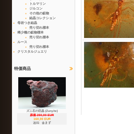
トルマリン
ジルコン
その他の鉱物
結晶コレクション
母岩つき結晶
売り切れ標本
稀少種の鉱物標本
売り切れ標本
ルース
売り切れ標本
クリスタルジュエリ
特価商品
ズニ石の巨晶 (Zunyite)
原価 250,00 EUR
160,00 EUR