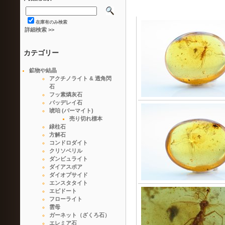
在庫有のみ検索
詳細検索 >>
カテゴリー
鉱物や結晶
アクチノライト & 透角閃
石
フッ素燐灰石
バッデレイ石
琥珀 (バーマイト)
売り切れ標本
緑柱石
方解石
コンドロダイト
クリソベリル
ダンビュライト
ダイアスポア
ダイオプサイド
エンスタタイト
エピドート
フローライト
雲母
ガーネット（ざくろ石）
エレミア石