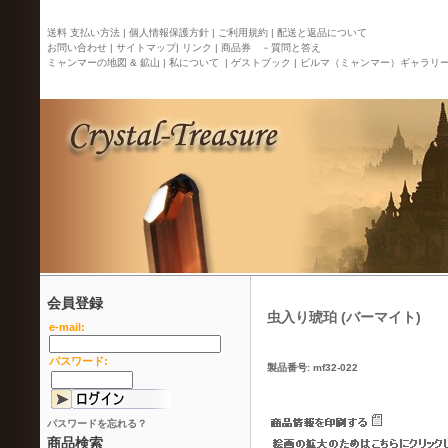
送料 支払い方法 |
個人情報保護方針 |
ご利用規約 |
配送と返品について
お問い合わせ |
サイトマップ
| リンク |
商品券 －質問と答え
ミャンマーの地図 & 鉱山 |
私について |
ゲストブック |
ビルマ（ミャンマー）ギャラリ
会員登録
虫入り琥珀 (バーマイト)
e-mail:
パスワード:
製品番号: mf32-022
パスワードを忘れる？
商品検索