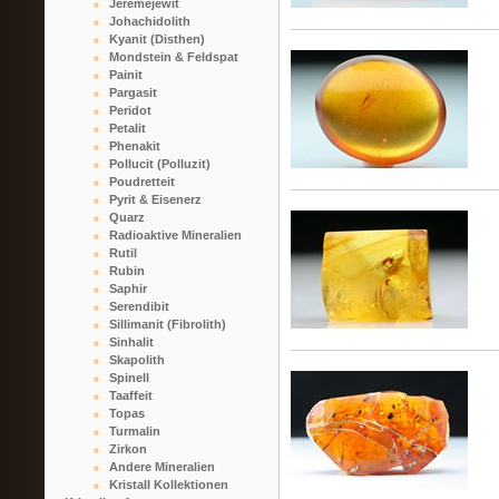
Jeremejewit
Johachidolith
Kyanit (Disthen)
Mondstein & Feldspat
Painit
Pargasit
Peridot
Petalit
Phenakit
Pollucit (Polluzit)
Poudretteit
Pyrit & Eisenerz
Quarz
Radioaktive Mineralien
Rutil
Rubin
Saphir
Serendibit
Sillimanit (Fibrolith)
Sinhalit
Skapolith
Spinell
Taaffeit
Topas
Turmalin
Zirkon
Andere Mineralien
Kristall Kollektionen