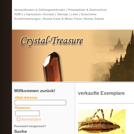
Versandkosten & Zahlungsmethoden |
Privatsphäre & Datenschutz
AGB`s |
Impressum |
Kontakt
| Sitemap |
Links |
Gutscheine
Kundenmeinungen |
Burma Karte & Minen Fotos |
Burma Galerie
Willkommen zurück!
verkaufte Exemplare
eMail-Adresse:
Passwort:
Passwort vergessen?
Suche