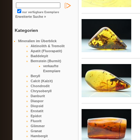
nur verfügbare Exemplare
Erweiterte Suche »
Kategorien
Mineralien im Überblick
Aktinolith & Tremolit
Apatit (Fluorapatit)
Baddeleyit
Bernstein (Burmit)
verkaufte
Exemplare
Beryll
Calcit (Kalzit)
Chondrodit
Chrysoberyll
Danburit
Diaspor
Diopsid
Enstatit
Epidot
Fluorit
Glimmer
Granat
Hambergit