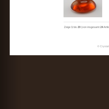
Zeige
1
bis
20
(von insgesamt
24
Artik
© Crystal