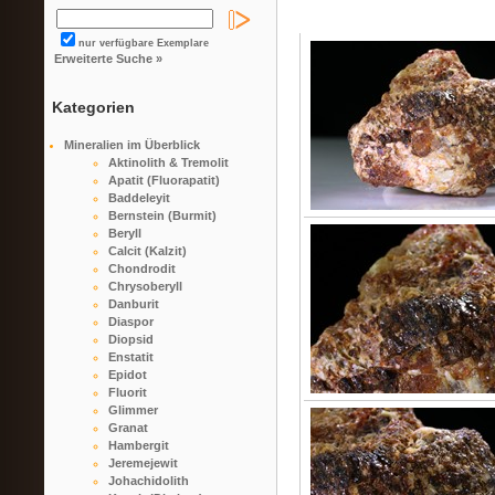
nur verfügbare Exemplare
Erweiterte Suche »
Kategorien
Mineralien im Überblick
Aktinolith & Tremolit
Apatit (Fluorapatit)
Baddeleyit
Bernstein (Burmit)
Beryll
Calcit (Kalzit)
Chondrodit
Chrysoberyll
Danburit
Diaspor
Diopsid
Enstatit
Epidot
Fluorit
Glimmer
Granat
Hambergit
Jeremejewit
Johachidolith