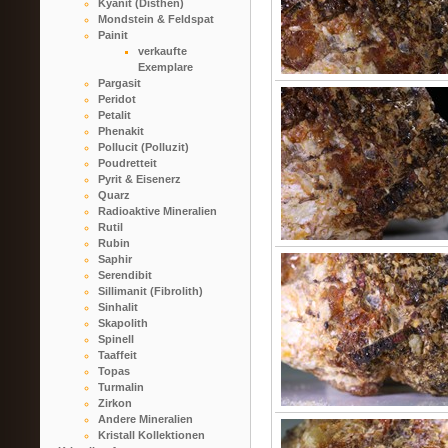
Kyanit (Disthen)
Mondstein & Feldspat
Painit
verkaufte
Exemplare
Pargasit
Peridot
Petalit
Phenakit
Pollucit (Polluzit)
Poudretteit
Pyrit & Eisenerz
Quarz
Radioaktive Mineralien
Rutil
Rubin
Saphir
Serendibit
Sillimanit (Fibrolith)
Sinhalit
Skapolith
Spinell
Taaffeit
Topas
Turmalin
Zirkon
Andere Mineralien
Kristall Kollektionen