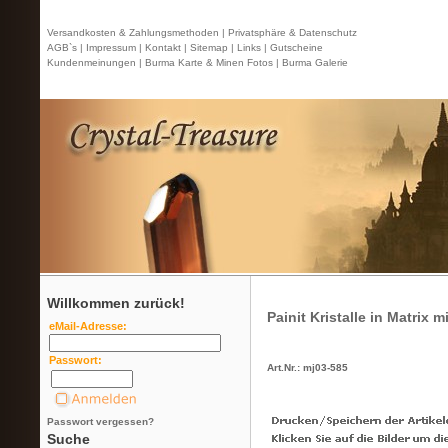
Versandkosten & Zahlungsmethoden |
Privatsphäre & Datenschutz
AGB`s |
Impressum |
Kontakt
| Sitemap |
Links |
Gutscheine
Kundenmeinungen |
Burma Karte & Minen Fotos |
Burma Galerie
Willkommen zurück!
Painit Kristalle in Matrix m
eMail-Adresse:
Passwort:
Art.Nr.: mj03-585
Passwort vergessen?
Suche