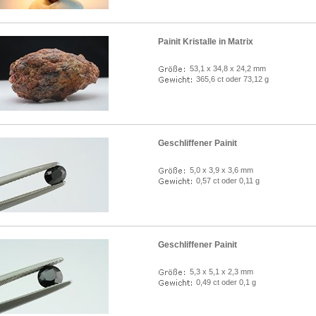
Painit Kristalle in Matrix
53,1 x 34,8 x 24,2 mm
365,6 ct oder 73,12 g
Geschliffener Painit
5,0 x 3,9 x 3,6 mm
0,57 ct oder 0,11 g
Geschliffener Painit
5,3 x 5,1 x 2,3 mm
0,49 ct oder 0,1 g