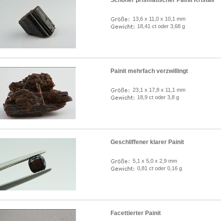
Schöner prismatischer Painit Kristall
13,6 x 11,0 x 10,1 mm
18,41 ct oder 3,68 g
Painit mehrfach verzwillingt
23,1 x 17,8 x 11,1 mm
18,9 ct oder 3,8 g
Geschliffener klarer Painit
5,1 x 5,0 x 2,9 mm
0,81 ct oder 0,16 g
Facettierter Painit