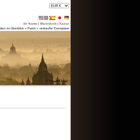
Ihr Konto
|
Warenkorb
|
Kasse
lien im Überblick
»
Painit
»
verkaufte Exemplare