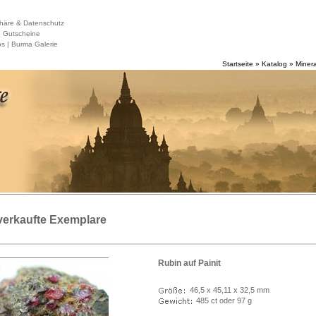
häre & Datenschutz
|
Gutscheine
s |
Burma Galerie
Startseite
»
Katalog
»
Minera
verkaufte Exemplare
Rubin auf Painit
46,5 x 45,11 x 32,5 mm
485 ct oder 97 g