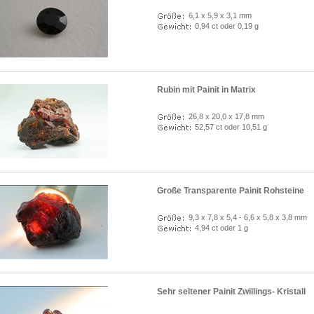
6,1 x 5,9 x 3,1 mm
0,94 ct oder 0,19 g
Rubin mit Painit in Matrix
26,8 x 20,0 x 17,8 mm
52,57 ct oder 10,51 g
Große Transparente Painit Rohsteine
9,3 x 7,8 x 5,4 - 6,6 x 5,8 x 3,8 mm
4,94 ct oder 1 g
Sehr seltener Painit Zwillings- Kristall