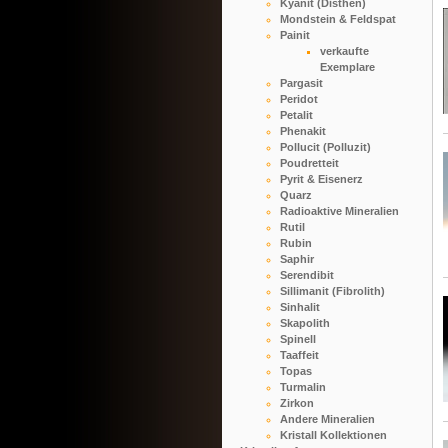
Kyanit (Disthen)
Mondstein & Feldspat
Painit
verkaufte
Exemplare
Pargasit
Peridot
Petalit
Phenakit
Pollucit (Polluzit)
Poudretteit
Pyrit & Eisenerz
Quarz
Radioaktive Mineralien
Rutil
Rubin
Saphir
Serendibit
Sillimanit (Fibrolith)
Sinhalit
Skapolith
Spinell
Taaffeit
Topas
Turmalin
Zirkon
Andere Mineralien
Kristall Kollektionen