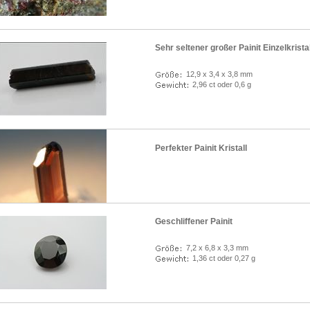
Sehr seltener großer Painit Einzelkristal
12,9 x 3,4 x 3,8 mm
2,96 ct oder 0,6 g
Perfekter Painit Kristall
Geschliffener Painit
7,2 x 6,8 x 3,3 mm
1,36 ct oder 0,27 g