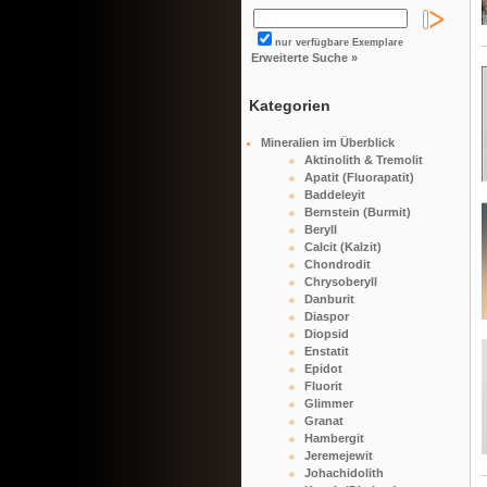
nur verfügbare Exemplare
Erweiterte Suche »
Kategorien
Mineralien im Überblick
Aktinolith & Tremolit
Apatit (Fluorapatit)
Baddeleyit
Bernstein (Burmit)
Beryll
Calcit (Kalzit)
Chondrodit
Chrysoberyll
Danburit
Diaspor
Diopsid
Enstatit
Epidot
Fluorit
Glimmer
Granat
Hambergit
Jeremejewit
Johachidolith