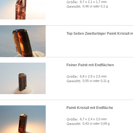
9,7 x 2,1 x 1,7 mm
0,46 ct oder 0,1 g
Top Selten Zweifarbiger Painit Kristall
Feiner Painit mit Endflächen
6,8 x 2,9 x 2,5 mm
0,55 ct oder 0,11 g
Painit Kristall mit Endfläche
6,7 x 2,4 x 2,0 mm
0,43 ct oder 0,09 g