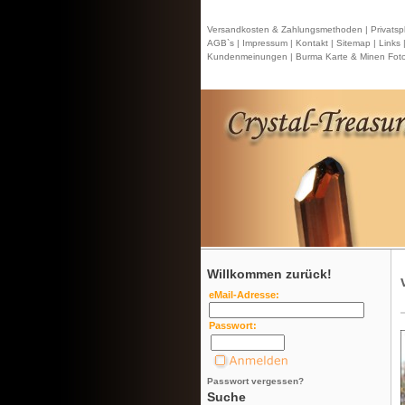
Versandkosten & Zahlungsmethoden |
Privatsp
AGB`s |
Impressum |
Kontakt
| Sitemap |
Links 
Kundenmeinungen |
Burma Karte & Minen Foto
Willkommen zurück!
eMail-Adresse:
Passwort:
Passwort vergessen?
Suche