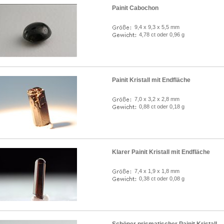
Painit Cabochon
9,4 x 9,3 x 5,5 mm
4,78 ct oder 0,96 g
Painit Kristall mit Endfläche
7,0 x 3,2 x 2,8 mm
0,88 ct oder 0,18 g
Klarer Painit Kristall mit Endfläche
7,4 x 1,9 x 1,8 mm
0,38 ct oder 0,08 g