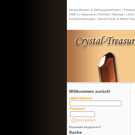
Versandkosten & Zahlungsmethoden |
Privatsp
AGB`s |
Impressum |
Kontakt
| Sitemap |
Links 
Kundenmeinungen |
Burma Karte & Minen Foto
Willkommen zurück!
eMail-Adresse:
Passwort:
Passwort vergessen?
Suche