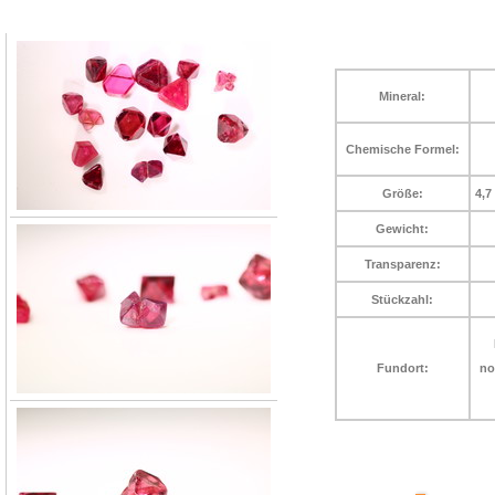
Mineral:
Chemische Formel:
Größe:
4,7
Gewicht:
Transparenz:
Stückzahl:
Fundort:
no