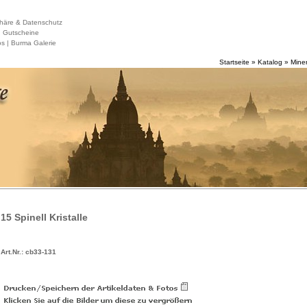
häre & Datenschutz
|
Gutscheine
s |
Burma Galerie
Startseite
»
Katalog
»
Miner
15 Spinell Kristalle
Art.Nr.: cb33-131