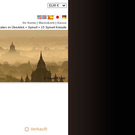
Ihr Konto
|
Warenkorb
|
Kasse
alien im Überblick
»
Spinell
»
15 Spinell Kristalle