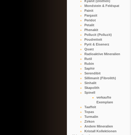
Kyanit (Disthen)
Mondstein & Feldspat
Painit
Pargasit
Peridot
Petalit
Phenakit
Pollucit (Polluzit)
Poudretteit
Pyrit & Eisenerz
Quarz
Radioaktive Mineralien
Rutil
Rubin
Saphir
Serendibit
Sillimanit (Fibrolith)
Sinhalit
Skapolith
Spinell
verkaufte
Exemplare
Taaffeit
Topas
Turmalin
Zirkon
Andere Mineralien
Kristall Kollektionen