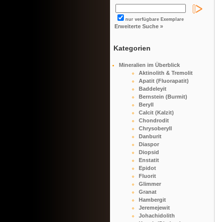
nur verfügbare Exemplare
Erweiterte Suche »
Kategorien
Mineralien im Überblick
Aktinolith & Tremolit
Apatit (Fluorapatit)
Baddeleyit
Bernstein (Burmit)
Beryll
Calcit (Kalzit)
Chondrodit
Chrysoberyll
Danburit
Diaspor
Diopsid
Enstatit
Epidot
Fluorit
Glimmer
Granat
Hambergit
Jeremejewit
Johachidolith