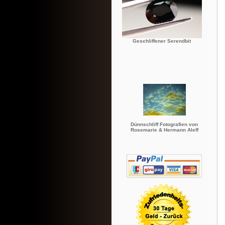
Geschliffener Serendbit
Dünnschliff Fotografien von
Rosemarie & Hermann Aleff