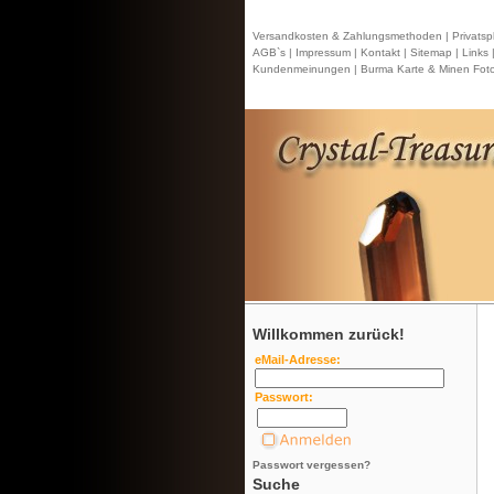
Versandkosten & Zahlungsmethoden |
Privatsp
AGB`s |
Impressum |
Kontakt
| Sitemap |
Links 
Kundenmeinungen |
Burma Karte & Minen Foto
Willkommen zurück!
eMail-Adresse:
Passwort:
Passwort vergessen?
Suche