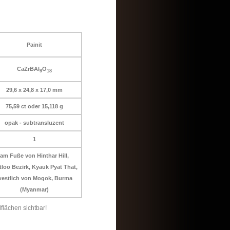
Painit
CaZrBAl
O
9
18
29,6 x 24,8 x 17,0 mm
75,59 ct oder 15,118 g
opak - subtransluzent
1
am Fuße von Hinthar Hill,
loo Bezirk, Kyauk Pyat That,
estlich von Mogok, Burma
(Myanmar)
flächen sichtbar!