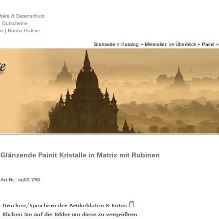
häre & Datenschutz
|
Gutscheine
s |
Burma Galerie
Startseite
»
Katalog
»
Mineralien im Überblick
»
Painit
Glänzende Painit Kristalle in Matrix mit Rubinen
Art.Nr.: mj02-798