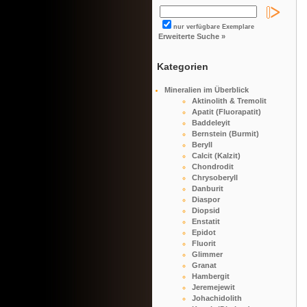
nur verfügbare Exemplare
Erweiterte Suche »
Kategorien
Mineralien im Überblick
Aktinolith & Tremolit
Apatit (Fluorapatit)
Baddeleyit
Bernstein (Burmit)
Beryll
Calcit (Kalzit)
Chondrodit
Chrysoberyll
Danburit
Diaspor
Diopsid
Enstatit
Epidot
Fluorit
Glimmer
Granat
Hambergit
Jeremejewit
Johachidolith