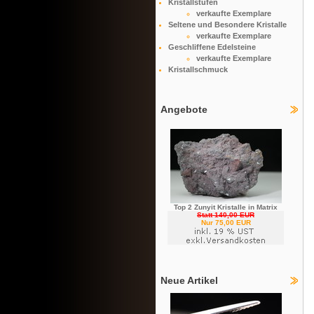
Kristallstufen
verkaufte Exemplare
Seltene und Besondere Kristalle
verkaufte Exemplare
Geschliffene Edelsteine
verkaufte Exemplare
Kristallschmuck
Angebote
Top 2 Zunyit Kristalle in Matrix
Statt 140,00 EUR
Nur 75,00 EUR
Neue Artikel