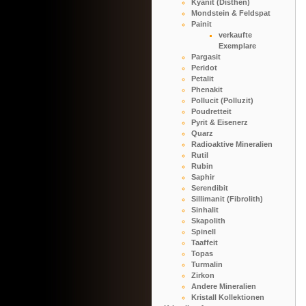
Kyanit (Disthen)
Mondstein & Feldspat
Painit
verkaufte
Exemplare
Pargasit
Peridot
Petalit
Phenakit
Pollucit (Polluzit)
Poudretteit
Pyrit & Eisenerz
Quarz
Radioaktive Mineralien
Rutil
Rubin
Saphir
Serendibit
Sillimanit (Fibrolith)
Sinhalit
Skapolith
Spinell
Taaffeit
Topas
Turmalin
Zirkon
Andere Mineralien
Kristall Kollektionen