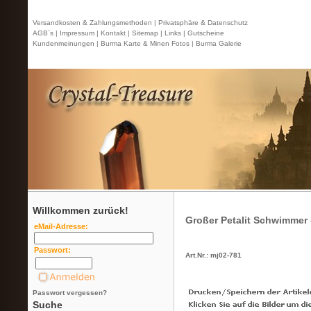
Versandkosten & Zahlungsmethoden |
Privatsphäre & Datenschutz
AGB`s |
Impressum |
Kontakt
| Sitemap |
Links |
Gutscheine
Kundenmeinungen |
Burma Karte & Minen Fotos |
Burma Galerie
Willkommen zurück!
Großer Petalit Schwimmer -
eMail-Adresse:
Passwort:
Art.Nr.: mj02-781
Passwort vergessen?
Suche