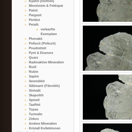
Kyanit (Disthen)
Mondstein & Feldspat
Painit
Pargasit
Peridot
Petalit
verkaufte
Exemplare
Phenakit
Pollucit (Polluzit)
Poudretteit
Pyrit & Eisenerz
Quarz
Radioaktive Mineralien
Rutil
Rubin
Saphir
Serendibit
Sillimanit (Fibrolith)
Sinhalit
Skapolith
Spinell
Taaffeit
Topas
Turmalin
Zirkon
Andere Mineralien
Kristall Kollektionen