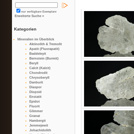
nur verfügbare Exemplare
Erweiterte Suche »
Kategorien
Mineralien im Überblick
Aktinolith & Tremolit
Apatit (Fluorapatit)
Baddeleyit
Bernstein (Burmit)
Beryll
Calcit (Kalzit)
Chondrodit
Chrysoberyll
Danburit
Diaspor
Diopsid
Enstatit
Epidot
Fluorit
Glimmer
Granat
Hambergit
Jeremejewit
Johachidolith