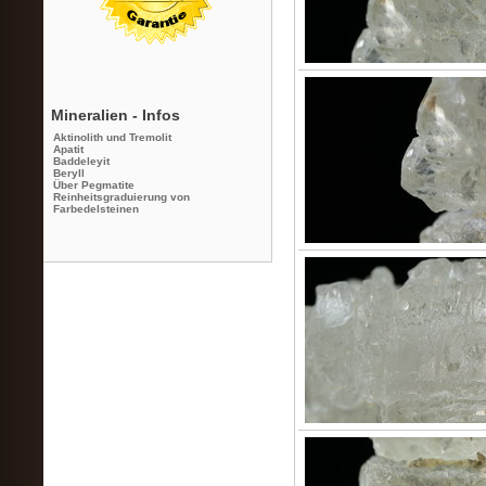
Mineralien - Infos
Aktinolith und Tremolit
Apatit
Baddeleyit
Beryll
Über Pegmatite
Reinheitsgraduierung von
Farbedelsteinen