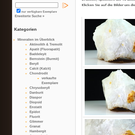
nur verfügbare Exemplare
Erweiterte Suche »
Kategorien
Mineralien im Überblick
Aktinolith & Tremolit
Apatit (Fluorapatit)
Baddeleyit
Bernstein (Burmit)
Beryll
Calcit (Kalzit)
Chondrodit
verkaufte
Exemplare
Chrysoberyll
Danburit
Diaspor
Diopsid
Enstatit
Epidot
Fluorit
Glimmer
Granat
Hambergit