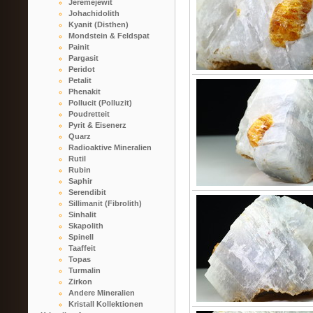
Jeremejewit
Johachidolith
Kyanit (Disthen)
Mondstein & Feldspat
Painit
Pargasit
Peridot
Petalit
Phenakit
Pollucit (Polluzit)
Poudretteit
Pyrit & Eisenerz
Quarz
Radioaktive Mineralien
Rutil
Rubin
Saphir
Serendibit
Sillimanit (Fibrolith)
Sinhalit
Skapolith
Spinell
Taaffeit
Topas
Turmalin
Zirkon
Andere Mineralien
Kristall Kollektionen