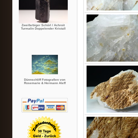
Zweifarbiger Schörl / Achroit
Turmalin Doppelender Kristall
Dünnschliff Fotografien von
Rosemarie & Hermann Aleff