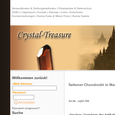
Versandkosten & Zahlungsmethoden |
Privatsphäre & Datenschutz
AGB`s |
Impressum |
Kontakt
| Sitemap |
Links |
Gutscheine
Kundenmeinungen |
Burma Karte & Minen Fotos |
Burma Galerie
Willkommen zurück!
eMail-Adresse:
Seltener Chondrodit in Mat
Passwort:
Art.Nr.: mj02-780
Passwort vergessen?
Suche