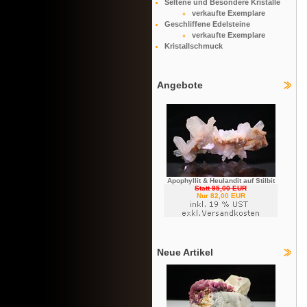
Seltene und Besondere Kristalle
verkaufte Exemplare
Geschliffene Edelsteine
verkaufte Exemplare
Kristallschmuck
Angebote
Apophyllit & Heulandit auf Stilbit
Statt 95,00 EUR
Nur 82,00 EUR
Neue Artikel