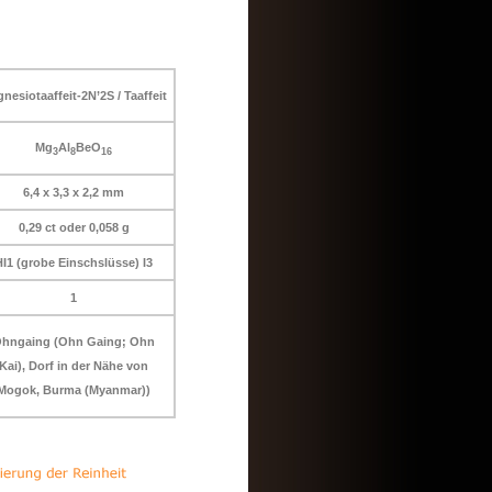
nesiotaaffeit-2N’2S / Taaffeit
Mg
Al
BeO
3
8
16
6,4 x 3,3 x 2,2 mm
0,29 ct oder 0,058 g
HI1 (grobe Einschslüsse) I3
1
hngaing (Ohn Gaing; Ohn
Kai), Dorf in der Nähe von
Mogok, Burma (Myanmar))