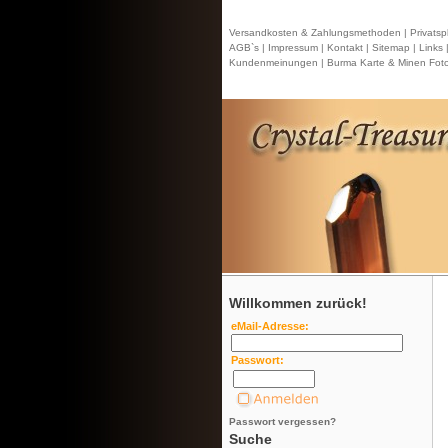
Versandkosten & Zahlungsmethoden |
Privatsp
AGB`s |
Impressum |
Kontakt
| Sitemap |
Links 
Kundenmeinungen |
Burma Karte & Minen Foto
Willkommen zurück!
eMail-Adresse:
Passwort:
Passwort vergessen?
Suche