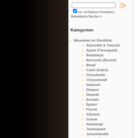
nur verfügbare Exemplare
Erweiterte Suche »
Kategorien
Mineralien im Überblick
Aktinolith & Tremolit
Apatit (Fluorapatit)
Baddeleyit
Bernstein (Burmit)
Beryll
Calcit (Kalzit)
Chondrodit
Chrysoberyll
Danburit
Diaspor
Diopsid
Enstatit
Epidot
Fluorit
Glimmer
Granat
Hambergit
Jeremejewit
Johachidolith