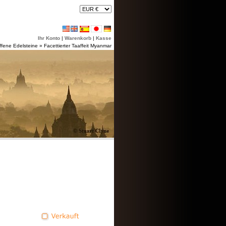
Ihr Konto
|
Warenkorb
|
Kasse
ffene Edelsteine
»
Facettierter Taaffeit Myanmar