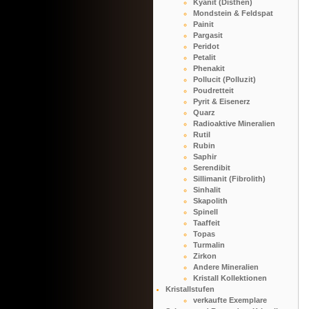
Kyanit (Disthen)
Mondstein & Feldspat
Painit
Pargasit
Peridot
Petalit
Phenakit
Pollucit (Polluzit)
Poudretteit
Pyrit & Eisenerz
Quarz
Radioaktive Mineralien
Rutil
Rubin
Saphir
Serendibit
Sillimanit (Fibrolith)
Sinhalit
Skapolith
Spinell
Taaffeit
Topas
Turmalin
Zirkon
Andere Mineralien
Kristall Kollektionen
Kristallstufen
verkaufte Exemplare