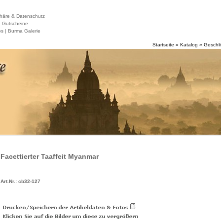
häre & Datenschutz
|
Gutscheine
s |
Burma Galerie
Startseite
»
Katalog
»
Geschli
Facettierter Taaffeit Myanmar
Art.Nr.: cb32-127