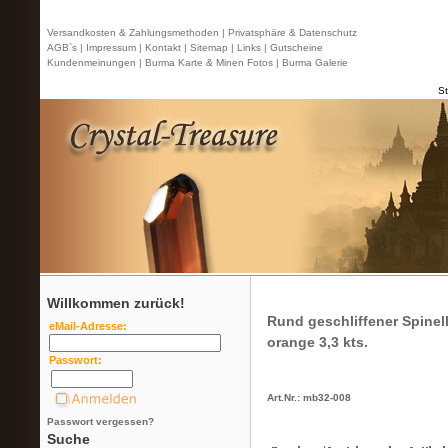
Versandkosten & Zahlungsmethoden |
Privatsphäre & Datenschutz
AGB`s |
Impressum |
Kontakt
| Sitemap |
Links |
Gutscheine
Kundenmeinungen |
Burma Karte & Minen Fotos |
Burma Galerie
St
Willkommen zurück!
Rund geschliffener Spinel
eMail-Adresse:
orange 3,3 kts.
Passwort:
Art.Nr.: mb32-008
Passwort vergessen?
Suche