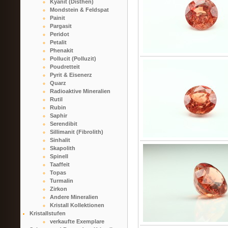
Kyanit (Disthen)
Mondstein & Feldspat
Painit
Pargasit
Peridot
Petalit
Phenakit
Pollucit (Polluzit)
Poudretteit
Pyrit & Eisenerz
Quarz
Radioaktive Mineralien
Rutil
Rubin
Saphir
Serendibit
Sillimanit (Fibrolith)
Sinhalit
Skapolith
Spinell
Taaffeit
Topas
Turmalin
Zirkon
Andere Mineralien
Kristall Kollektionen
Kristallstufen
verkaufte Exemplare