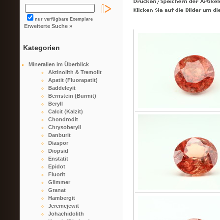
nur verfügbare Exemplare
Erweiterte Suche »
Kategorien
Mineralien im Überblick
Aktinolith & Tremolit
Apatit (Fluorapatit)
Baddeleyit
Bernstein (Burmit)
Beryll
Calcit (Kalzit)
Chondrodit
Chrysoberyll
Danburit
Diaspor
Diopsid
Enstatit
Epidot
Fluorit
Glimmer
Granat
Hambergit
Jeremejewit
Johachidolith