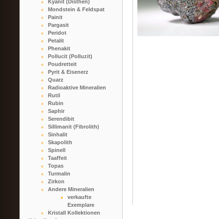
Kyanit (Disthen)
Mondstein & Feldspat
Painit
Pargasit
Peridot
Petalit
Phenakit
Pollucit (Polluzit)
Poudretteit
Pyrit & Eisenerz
Quarz
Radioaktive Mineralien
Rutil
Rubin
Saphir
Serendibit
Sillimanit (Fibrolith)
Sinhalit
Skapolith
Spinell
Taaffeit
Topas
Turmalin
Zirkon
Andere Mineralien
verkaufte
Exemplare
Kristall Kollektionen