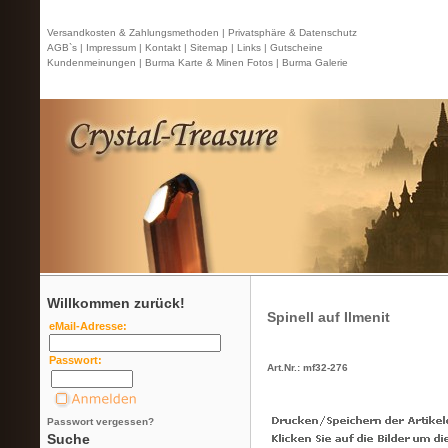
Versandkosten & Zahlungsmethoden |
Privatsphäre & Datenschutz
AGB`s |
Impressum |
Kontakt
| Sitemap |
Links |
Gutscheine
Kundenmeinungen |
Burma Karte & Minen Fotos |
Burma Galerie
Willkommen zurück!
Spinell auf Ilmenit
eMail-Adresse:
Passwort:
Art.Nr.: mf32-276
Passwort vergessen?
Suche