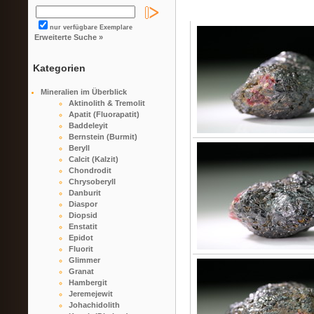
nur verfügbare Exemplare
Erweiterte Suche »
Kategorien
Mineralien im Überblick
Aktinolith & Tremolit
Apatit (Fluorapatit)
Baddeleyit
Bernstein (Burmit)
Beryll
Calcit (Kalzit)
Chondrodit
Chrysoberyll
Danburit
Diaspor
Diopsid
Enstatit
Epidot
Fluorit
Glimmer
Granat
Hambergit
Jeremejewit
Johachidolith