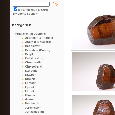
nur verfügbare Exemplare
Erweiterte Suche »
Kategorien
Mineralien im Überblick
Aktinolith & Tremolit
Apatit (Fluorapatit)
Baddeleyit
Bernstein (Burmit)
Beryll
Calcit (Kalzit)
Chondrodit
Chrysoberyll
Danburit
Diaspor
Diopsid
Enstatit
Epidot
Fluorit
Glimmer
Granat
Hambergit
Jeremejewit
Johachidolith