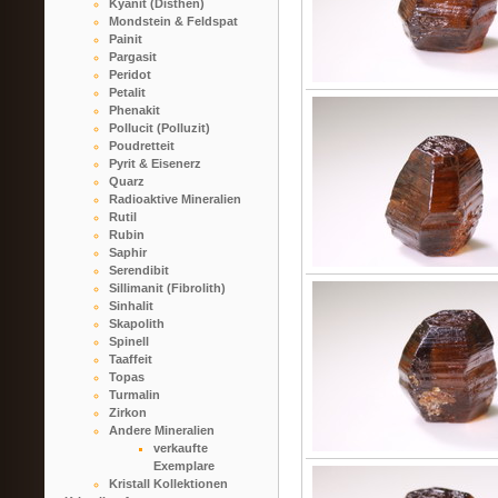
Kyanit (Disthen)
Mondstein & Feldspat
Painit
Pargasit
Peridot
Petalit
Phenakit
Pollucit (Polluzit)
Poudretteit
Pyrit & Eisenerz
Quarz
Radioaktive Mineralien
Rutil
Rubin
Saphir
Serendibit
Sillimanit (Fibrolith)
Sinhalit
Skapolith
Spinell
Taaffeit
Topas
Turmalin
Zirkon
Andere Mineralien
verkaufte
Exemplare
Kristall Kollektionen