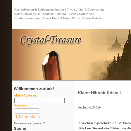
Versandkosten & Zahlungsmethoden |
Privatsphäre & Datenschutz
AGB`s |
Impressum |
Kontakt
| Sitemap |
Links |
Gutscheine
Kundenmeinungen |
Burma Karte & Minen Fotos |
Burma Galerie
Willkommen zurück!
Klarer Hibonit Kristall
eMail-Adresse:
Passwort:
Art.Nr.: kj15-016
Passwort vergessen?
Suche