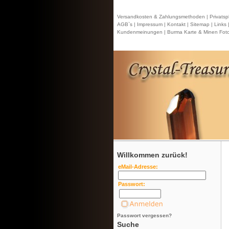
Versandkosten & Zahlungsmethoden |
Privatsp
AGB`s |
Impressum |
Kontakt
| Sitemap |
Links 
Kundenmeinungen |
Burma Karte & Minen Foto
Willkommen zurück!
eMail-Adresse:
Passwort:
Passwort vergessen?
Suche