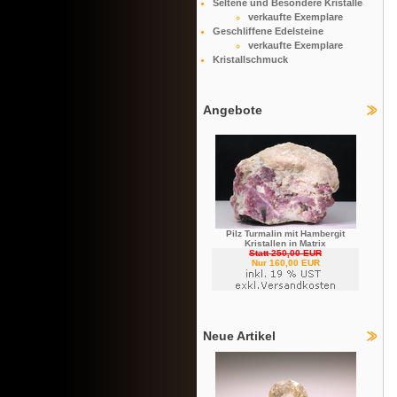
Seltene und Besondere Kristalle
verkaufte Exemplare
Geschliffene Edelsteine
verkaufte Exemplare
Kristallschmuck
Angebote
Pilz Turmalin mit Hambergit
Kristallen in Matrix
Statt 250,00 EUR
Nur 160,00 EUR
Neue Artikel