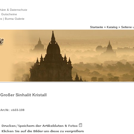
häre & Datenschutz
|
Gutscheine
s |
Burma Galerie
Startseite
»
Katalog
»
Seltene 
Großer Sinhalit Kristall
Art.Nr.: cb33-108