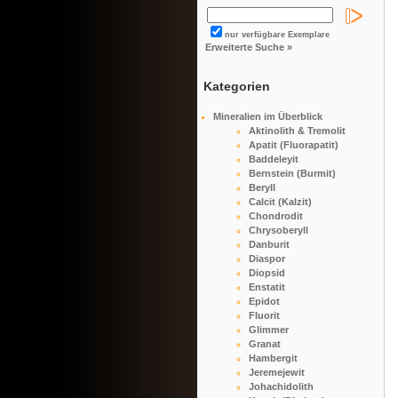
nur verfügbare Exemplare
Erweiterte Suche »
Kategorien
Mineralien im Überblick
Aktinolith & Tremolit
Apatit (Fluorapatit)
Baddeleyit
Bernstein (Burmit)
Beryll
Calcit (Kalzit)
Chondrodit
Chrysoberyll
Danburit
Diaspor
Diopsid
Enstatit
Epidot
Fluorit
Glimmer
Granat
Hambergit
Jeremejewit
Johachidolith