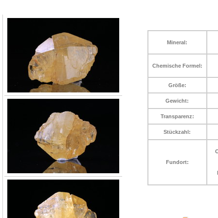
Mineral:
Chemische Formel:
Größe:
Gewicht:
Transparenz:
Stückzahl:
O
Fundort: