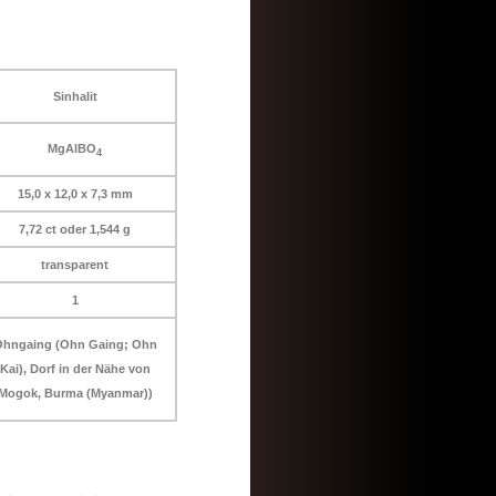
Sinhalit
MgAlBO
4
15,0 x 12,0 x 7,3 mm
7,72 ct oder 1,544 g
transparent
1
hngaing (Ohn Gaing; Ohn
Kai), Dorf in der Nähe von
Mogok, Burma (Myanmar))