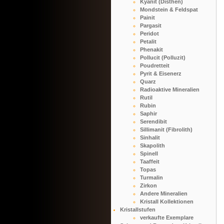
Kyanit (Disthen)
Mondstein & Feldspat
Painit
Pargasit
Peridot
Petalit
Phenakit
Pollucit (Polluzit)
Poudretteit
Pyrit & Eisenerz
Quarz
Radioaktive Mineralien
Rutil
Rubin
Saphir
Serendibit
Sillimanit (Fibrolith)
Sinhalit
Skapolith
Spinell
Taaffeit
Topas
Turmalin
Zirkon
Andere Mineralien
Kristall Kollektionen
Kristallstufen
verkaufte Exemplare