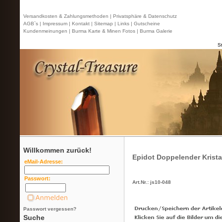
Versandkosten & Zahlungsmethoden |
Privatsphäre & Datenschutz
AGB`s |
Impressum |
Kontakt
| Sitemap |
Links |
Gutscheine
Kundenmeinungen |
Burma Karte & Minen Fotos |
Burma Galerie
St
Willkommen zurück!
Epidot Doppelender Krista
eMail-Adresse:
Passwort:
Art.Nr.: js10-048
Passwort vergessen?
Suche