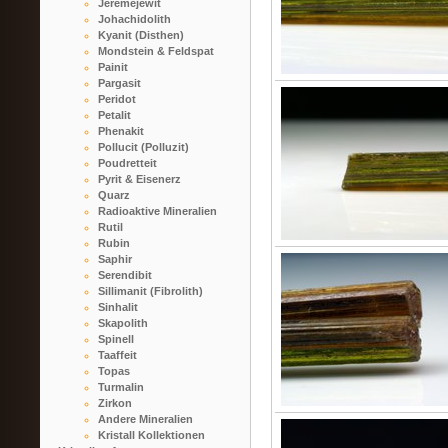
Jeremejewit
Johachidolith
Kyanit (Disthen)
Mondstein & Feldspat
Painit
Pargasit
Peridot
Petalit
Phenakit
Pollucit (Polluzit)
Poudretteit
Pyrit & Eisenerz
Quarz
Radioaktive Mineralien
Rutil
Rubin
Saphir
Serendibit
Sillimanit (Fibrolith)
Sinhalit
Skapolith
Spinell
Taaffeit
Topas
Turmalin
Zirkon
Andere Mineralien
Kristall Kollektionen