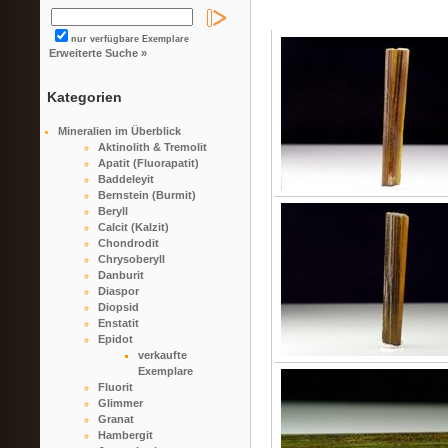
nur verfügbare Exemplare
Erweiterte Suche »
Kategorien
Mineralien im Überblick
Aktinolith & Tremolit
Apatit (Fluorapatit)
Baddeleyit
Bernstein (Burmit)
Beryll
Calcit (Kalzit)
Chondrodit
Chrysoberyll
Danburit
Diaspor
Diopsid
Enstatit
Epidot
verkaufte
Exemplare
Fluorit
Glimmer
Granat
Hambergit