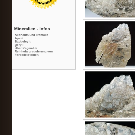
Mineralien - Infos
Aktinolith und Tremolit
Apatit
Baddeleyit
Beryll
Über Pegmatite
Reinheitsgraduierung von
Farbedelsteinen