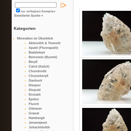
nur verfügbare Exemplare
Erweiterte Suche »
Kategorien
Mineralien im Überblick
Aktinolith & Tremolit
Apatit (Fluorapatit)
Baddeleyit
Bernstein (Burmit)
Beryll
Calcit (Kalzit)
Chondrodit
Chrysoberyll
Danburit
Diaspor
Diopsid
Enstatit
Epidot
Fluorit
Glimmer
Granat
Hambergit
Jeremejewit
Johachidolith