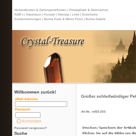
Versandkosten & Zahlungsmethoden |
Privatsphäre & Datenschutz
AGB`s |
Impressum |
Kontakt
| Sitemap |
Links |
Gutscheine
Kundenmeinungen |
Burma Karte & Minen Fotos |
Burma Galerie
Willkommen zurück!
Großer schleifwürdiger Peta
eMail-Adresse:
Passwort:
Art.Nr.: mf32-203
Passwort vergessen?
Suche