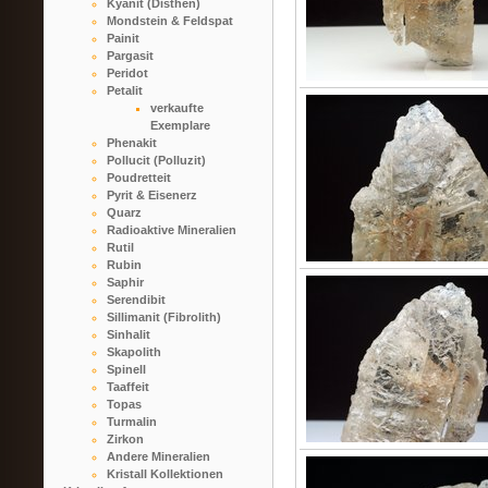
Kyanit (Disthen)
Mondstein & Feldspat
Painit
Pargasit
Peridot
Petalit
verkaufte
Exemplare
Phenakit
Pollucit (Polluzit)
Poudretteit
Pyrit & Eisenerz
Quarz
Radioaktive Mineralien
Rutil
Rubin
Saphir
Serendibit
Sillimanit (Fibrolith)
Sinhalit
Skapolith
Spinell
Taaffeit
Topas
Turmalin
Zirkon
Andere Mineralien
Kristall Kollektionen