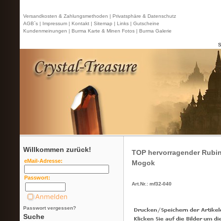
Versandkosten & Zahlungsmethoden |
Privatsphäre & Datenschutz
AGB`s |
Impressum |
Kontakt
| Sitemap |
Links |
Gutscheine
Kundenmeinungen |
Burma Karte & Minen Fotos |
Burma Galerie
S
Willkommen zurück!
TOP hervorragender Rubin K
eMail-Adresse:
Mogok
Passwort:
Art.Nr.: mf32-040
Passwort vergessen?
Suche