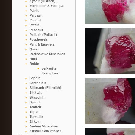
Kyanit (Disthen)
Mondstein & Feldspat
Painit
Pargasit
Peridot
Petalit
Phenakit
Pollucit (Polluzit)
Poudretteit
Pyrit & Eisenerz
Quarz
Radioaktive Mineralien
Rutil
Rubin
verkaufte
Exemplare
Saphir
Serendibit
Sillimanit (Fibrolith)
Sinhalit
Skapolith
Spinell
Taaffeit
Topas
Turmalin
Zirkon
Andere Mineralien
Kristall Kollektionen