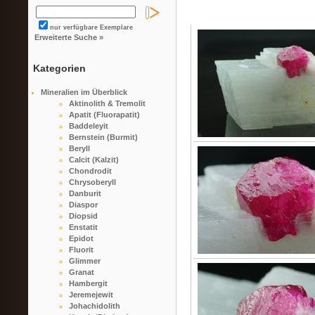
nur verfügbare Exemplare
Erweiterte Suche »
Kategorien
Mineralien im Überblick
Aktinolith & Tremolit
Apatit (Fluorapatit)
Baddeleyit
Bernstein (Burmit)
Beryll
Calcit (Kalzit)
Chondrodit
Chrysoberyll
Danburit
Diaspor
Diopsid
Enstatit
Epidot
Fluorit
Glimmer
Granat
Hambergit
Jeremejewit
Johachidolith