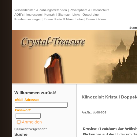
Versandkosten & Zahlungsmethoden |
Privatsphäre & Datenschutz
AGB`s |
Impressum |
Kontakt
| Sitemap |
Links |
Gutscheine
Kundenmeinungen |
Burma Karte & Minen Fotos |
Burma Galerie
Start
Willkommen zurück!
Klinozoisit Kristall Doppe
eMail-Adresse:
Passwort:
Art.Nr.: bb08-006
Passwort vergessen?
Suche