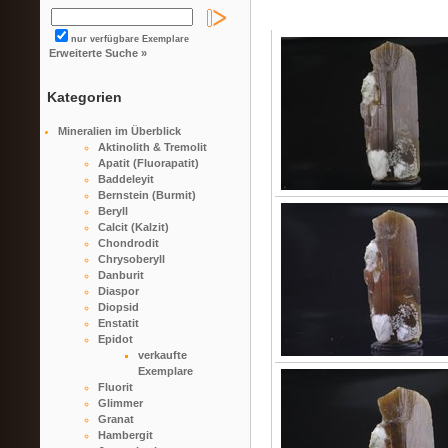
nur verfügbare Exemplare
Erweiterte Suche »
Kategorien
Mineralien im Überblick
Aktinolith & Tremolit
Apatit (Fluorapatit)
Baddeleyit
Bernstein (Burmit)
Beryll
Calcit (Kalzit)
Chondrodit
Chrysoberyll
Danburit
Diaspor
Diopsid
Enstatit
Epidot
verkaufte
Exemplare
Fluorit
Glimmer
Granat
Hambergit