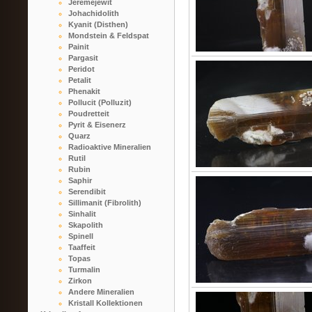
Jeremejewit
Johachidolith
Kyanit (Disthen)
Mondstein & Feldspat
Painit
Pargasit
Peridot
Petalit
Phenakit
Pollucit (Polluzit)
Poudretteit
Pyrit & Eisenerz
Quarz
Radioaktive Mineralien
Rutil
Rubin
Saphir
Serendibit
Sillimanit (Fibrolith)
Sinhalit
Skapolith
Spinell
Taaffeit
Topas
Turmalin
Zirkon
Andere Mineralien
Kristall Kollektionen