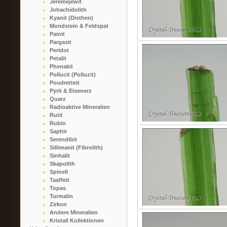
Jeremejewit
Johachidolith
Kyanit (Disthen)
Mondstein & Feldspat
Painit
Pargasit
Peridot
Petalit
Phenakit
Pollucit (Polluzit)
Poudretteit
Pyrit & Eisenerz
Quarz
Radioaktive Mineralien
Rutil
Rubin
Saphir
Serendibit
Sillimanit (Fibrolith)
Sinhalit
Skapolith
Spinell
Taaffeit
Topas
Turmalin
Zirkon
Andere Mineralien
Kristall Kollektionen