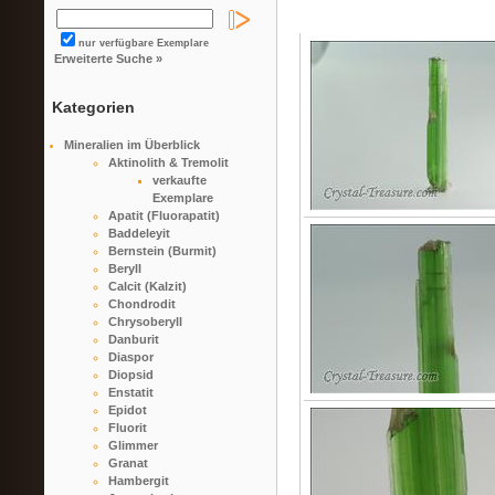
nur verfügbare Exemplare
Erweiterte Suche »
Kategorien
Mineralien im Überblick
Aktinolith & Tremolit
verkaufte
Exemplare
Apatit (Fluorapatit)
Baddeleyit
Bernstein (Burmit)
Beryll
Calcit (Kalzit)
Chondrodit
Chrysoberyll
Danburit
Diaspor
Diopsid
Enstatit
Epidot
Fluorit
Glimmer
Granat
Hambergit