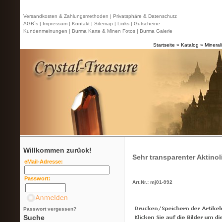
Versandkosten & Zahlungsmethoden |
Privatsphäre & Datenschutz
AGB`s |
Impressum |
Kontakt
| Sitemap |
Links |
Gutscheine
Kundenmeinungen |
Burma Karte & Minen Fotos |
Burma Galerie
Startseite
»
Katalog
»
Mineral
Willkommen zurück!
Sehr transparenter Aktinol
eMail-Adresse:
Passwort:
Art.Nr.: mj01-992
Passwort vergessen?
Suche