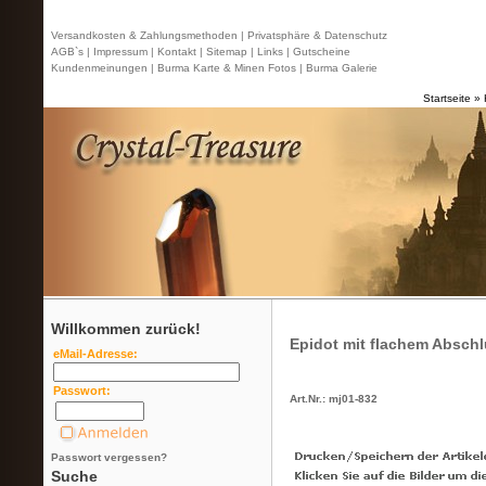
Versandkosten & Zahlungsmethoden |
Privatsphäre & Datenschutz
AGB`s |
Impressum |
Kontakt
| Sitemap |
Links |
Gutscheine
Kundenmeinungen |
Burma Karte & Minen Fotos |
Burma Galerie
Startseite
»
Willkommen zurück!
Epidot mit flachem Absch
eMail-Adresse:
Passwort:
Art.Nr.: mj01-832
Passwort vergessen?
Suche