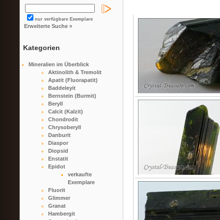
nur verfügbare Exemplare
Erweiterte Suche »
Kategorien
Mineralien im Überblick
Aktinolith & Tremolit
Apatit (Fluorapatit)
Baddeleyit
Bernstein (Burmit)
Beryll
Calcit (Kalzit)
Chondrodit
Chrysoberyll
Danburit
Diaspor
Diopsid
Enstatit
Epidot
verkaufte
Exemplare
Fluorit
Glimmer
Granat
Hambergit