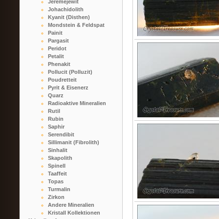
Jeremejewit
Johachidolith
Kyanit (Disthen)
Mondstein & Feldspat
Painit
Pargasit
Peridot
Petalit
Phenakit
Pollucit (Polluzit)
Poudretteit
Pyrit & Eisenerz
Quarz
Radioaktive Mineralien
Rutil
Rubin
Saphir
Serendibit
Sillimanit (Fibrolith)
Sinhalit
Skapolith
Spinell
Taaffeit
Topas
Turmalin
Zirkon
Andere Mineralien
Kristall Kollektionen