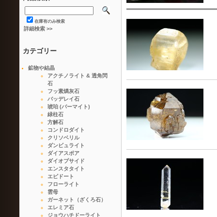
在庫有のみ検索
詳細検索 >>
カテゴリー
鉱物や結晶
アクチノライト & 透角閃
石
フッ素燐灰石
バッデレイ石
琥珀 (バーマイト)
緑柱石
方解石
コンドロダイト
クリソベリル
ダンビュライト
ダイアスポア
ダイオプサイド
エンスタタイト
エピドート
フローライト
雲母
ガーネット（ざくろ石）
エレミア石
ジョウハチドーライト