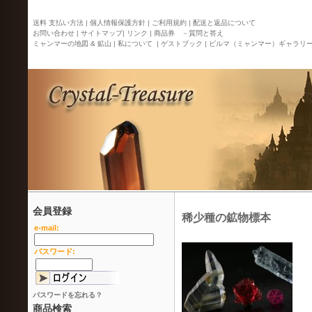
送料 支払い方法 |
個人情報保護方針 |
ご利用規約 |
配送と返品について
お問い合わせ |
サイトマップ
| リンク |
商品券 －質問と答え
ミャンマーの地図 & 鉱山 |
私について |
ゲストブック |
ビルマ（ミャンマー）ギャラリ
会員登録
稀少種の鉱物標本
e-mail:
パスワード:
パスワードを忘れる？
商品検索