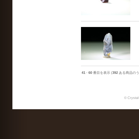
41
-
60
番目を表示 (
392
ある商品のう
© Crystal