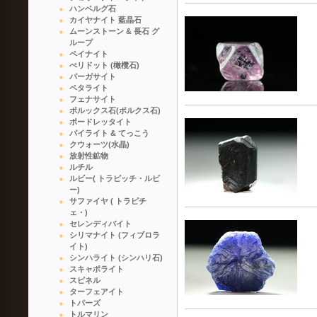
ハンベルグ石
カイヤナイト 藍晶石
ムーンストーン & 長石 グ
ループ
ペイナイト
ぺリドット (橄欖石)
パーガサイト
ペタライト
フェナサイト
ポルックス石(ポルクス石)
ポードレッタイト
パイライト & てっこう
クウォーツ(水晶)
放射性鉱物
ルチル
ルビー( トラピッチ・ルビ
ー)
サファイヤ ( トラピチ
ェ・)
セレンディバイト
シリマナイト (フィブロラ
イト)
シンハライト (シンハリ石)
スキャポライト
スピネル
ターフェアイト
トパーズ
トルマリン