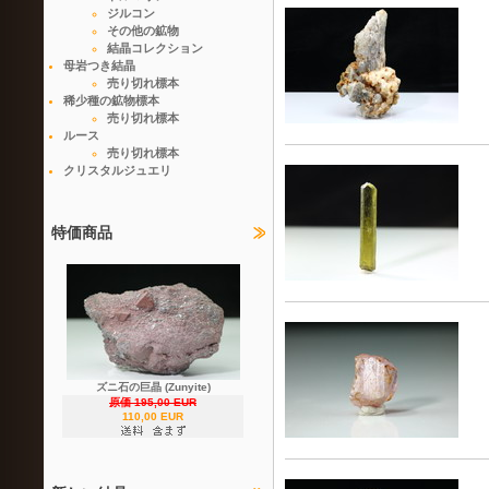
ジルコン
その他の鉱物
結晶コレクション
母岩つき結晶
売り切れ標本
稀少種の鉱物標本
売り切れ標本
ルース
売り切れ標本
クリスタルジュエリ
特価商品
ズニ石の巨晶 (Zunyite)
原価 195,00 EUR
110,00 EUR