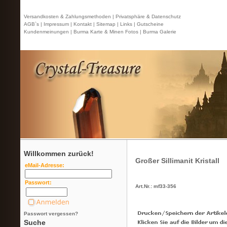
Versandkosten & Zahlungsmethoden |
Privatsphäre & Datenschutz
AGB`s |
Impressum |
Kontakt
| Sitemap |
Links |
Gutscheine
Kundenmeinungen |
Burma Karte & Minen Fotos |
Burma Galerie
Willkommen zurück!
Großer Sillimanit Kristall
eMail-Adresse:
Passwort:
Art.Nr.: mf33-356
Passwort vergessen?
Suche