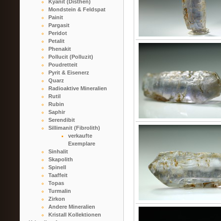
Kyanit (Disthen)
Mondstein & Feldspat
Painit
Pargasit
Peridot
Petalit
Phenakit
Pollucit (Polluzit)
Poudretteit
Pyrit & Eisenerz
Quarz
Radioaktive Mineralien
Rutil
Rubin
Saphir
Serendibit
Sillimanit (Fibrolith)
verkaufte
Exemplare
Sinhalit
Skapolith
Spinell
Taaffeit
Topas
Turmalin
Zirkon
Andere Mineralien
Kristall Kollektionen