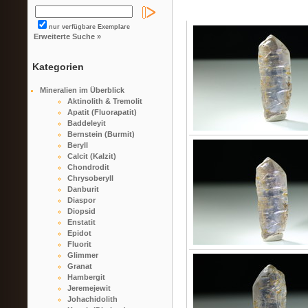
nur verfügbare Exemplare
Erweiterte Suche »
Kategorien
Mineralien im Überblick
Aktinolith & Tremolit
Apatit (Fluorapatit)
Baddeleyit
Bernstein (Burmit)
Beryll
Calcit (Kalzit)
Chondrodit
Chrysoberyll
Danburit
Diaspor
Diopsid
Enstatit
Epidot
Fluorit
Glimmer
Granat
Hambergit
Jeremejewit
Johachidolith