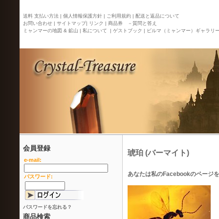
送料 支払い方法 |
個人情報保護方針 |
ご利用規約 |
配送と返品について
お問い合わせ |
サイトマップ
| リンク |
商品券 －質問と答え
ミャンマーの地図 & 鉱山 |
私について |
ゲストブック |
ビルマ（ミャンマー）ギャラリ
会員登録
琥珀 (バーマイト)
e-mail:
あなたは私のFacebookのペ
パスワード:
パスワードを忘れる？
商品検索