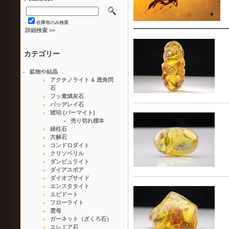
在庫有のみ検索
詳細検索 >>
カテゴリー
鉱物や結晶
アクチノライト & 透角閃
石
フッ素燐灰石
バッデレイ石
琥珀 (バーマイト)
売り切れ標本
緑柱石
方解石
コンドロダイト
クリソベリル
ダンビュライト
ダイアスポア
ダイオプサイド
エンスタタイト
エピドート
フローライト
雲母
ガーネット（ざくろ石）
エレミア石