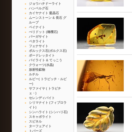
ジョウハチドーライト
ハンベルグ石
カイヤナイト 藍晶石
ムーンストーン & 長石 グ
ループ
ペイナイト
ぺリドット (橄欖石)
パーガサイト
ペタライト
フェナサイト
ポルックス石(ポルクス石)
ポードレッタイト
パイライト & てっこう
クウォーツ(水晶)
放射性鉱物
ルチル
ルビー( トラピッチ・ルビ
ー)
サファイヤ ( トラピチ
ェ・)
セレンディバイト
シリマナイト (フィブロラ
イト)
シンハライト (シンハリ石)
スキャポライト
スピネル
ターフェアイト
トパーズ