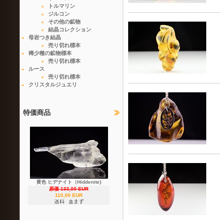
トルマリン
ジルコン
その他の鉱物
結晶コレクション
母岩つき結晶
売り切れ標本
稀少種の鉱物標本
売り切れ標本
ルース
売り切れ標本
クリスタルジュエリ
特価商品
黄色 ヒデナイト（Hiddenite)
原価 133,00 EUR
110,00 EUR