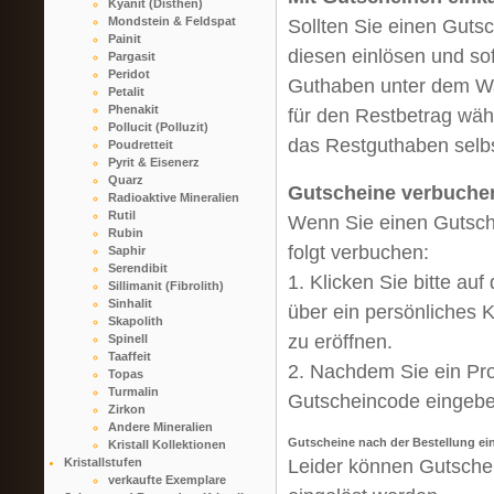
Kyanit (Disthen)
Mondstein & Feldspat
Sollten Sie einen Guts
Painit
diesen einlösen und so
Pargasit
Peridot
Guthaben unter dem Wa
Petalit
Phenakit
für den Restbetrag wäh
Pollucit (Polluzit)
das Restguthaben selbs
Poudretteit
Pyrit & Eisenerz
Quarz
Gutscheine verbuche
Radioaktive Mineralien
Rutil
Wenn Sie einen Gutsche
Rubin
folgt verbuchen:
Saphir
Serendibit
1. Klicken Sie bitte au
Sillimanit (Fibrolith)
Sinhalit
über ein persönliches 
Skapolith
zu eröffnen.
Spinell
Taaffeit
2. Nachdem Sie ein Pro
Topas
Turmalin
Gutscheincode eingebe
Zirkon
Andere Mineralien
Gutscheine nach der Bestellung ei
Kristall Kollektionen
Leider können Gutsche
Kristallstufen
verkaufte Exemplare