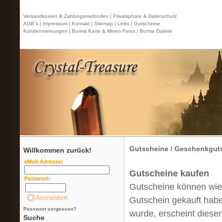
Versandkosten & Zahlungsmethoden |
Privatsphäre & Datenschutz
AGB`s |
Impressum |
Kontakt
| Sitemap |
Links |
Gutscheine
Kundenmeinungen |
Burma Karte & Minen Fotos |
Burma Galerie
Gutscheine / Geschenkgut
Willkommen zurück!
eMail-Adresse:
Gutscheine kaufen
Passwort:
Gutscheine können wie 
Gutschein gekauft habe
Passwort vergessen?
wurde, erscheint diese
Suche