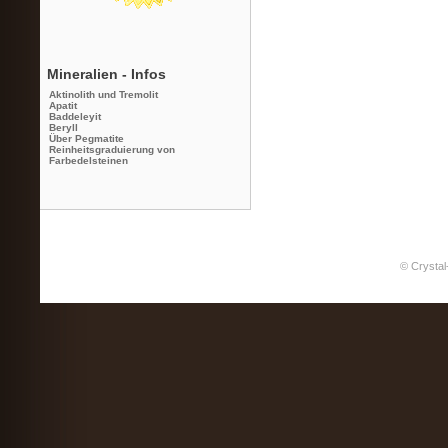
Mineralien - Infos
Aktinolith und Tremolit
Apatit
Baddeleyit
Beryll
Über Pegmatite
Reinheitsgraduierung von
Farbedelsteinen
© Crystal