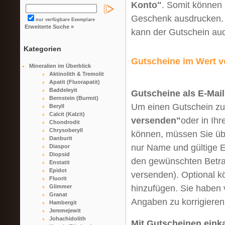
Konto"
. Somit können 
Geschenk ausdrucken. 
nur verfügbare Exemplare
Erweiterte Suche »
kann der Gutschein auc
Kategorien
Gutscheine im Wert v
Mineralien im Überblick
Aktinolith & Tremolit
Apatit (Fluorapatit)
Baddeleyit
Gutscheine als E-Mai
Bernstein (Burmit)
Um einen Gutschein zu 
Beryll
Calcit (Kalzit)
versenden
"
oder in Ih
Chondrodit
Chrysoberyll
können, müssen Sie übe
Danburit
nur Name und gültige 
Diaspor
Diopsid
den gewünschten Betrag
Enstatit
Epidot
versenden). Optional k
Fluorit
hinzufügen. Sie haben v
Glimmer
Granat
Angaben zu korrigieren
Hambergit
Jeremejewit
Johachidolith
Mit Gutscheinen eink