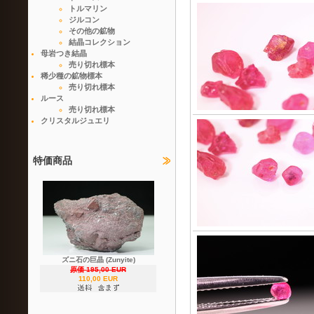
トルマリン
ジルコン
その他の鉱物
結晶コレクション
母岩つき結晶
売り切れ標本
稀少種の鉱物標本
売り切れ標本
ルース
売り切れ標本
クリスタルジュエリ
特価商品
ズニ石の巨晶 (Zunyite)
原価 195,00 EUR
110,00 EUR