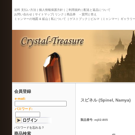
送料 支払い方法 |
個人情報保護方針 |
ご利用規約 |
配送と返品について
お問い合わせ |
サイトマップ
| リンク |
商品券 －質問と答え
ミャンマーの地図 & 鉱山 |
私について |
ゲストブック |
ビルマ（ミャンマー）ギャラリ
会員登録
e-mail:
スピネル (Spinel, Namya)
パスワード:
製品番号: mj02-805
パスワードを忘れる？
商品検索