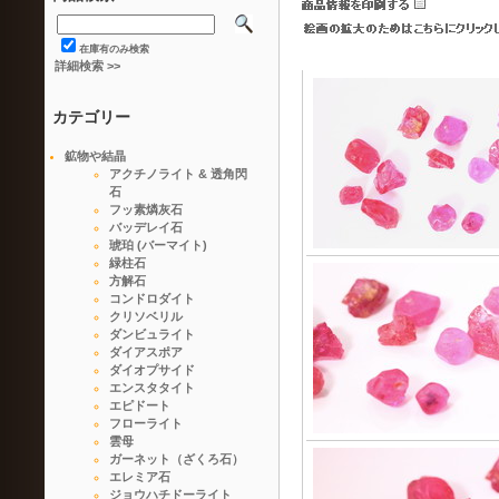
在庫有のみ検索
詳細検索 >>
カテゴリー
鉱物や結晶
アクチノライト & 透角閃
石
フッ素燐灰石
バッデレイ石
琥珀 (バーマイト)
緑柱石
方解石
コンドロダイト
クリソベリル
ダンビュライト
ダイアスポア
ダイオプサイド
エンスタタイト
エピドート
フローライト
雲母
ガーネット（ざくろ石）
エレミア石
ジョウハチドーライト