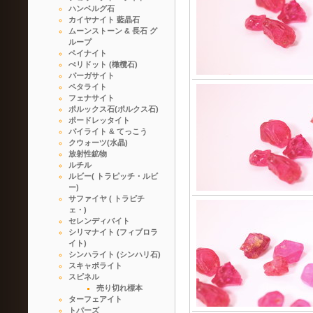
ハンベルグ石
カイヤナイト 藍晶石
ムーンストーン & 長石 グ
ループ
ペイナイト
ぺリドット (橄欖石)
パーガサイト
ペタライト
フェナサイト
ポルックス石(ポルクス石)
ポードレッタイト
パイライト & てっこう
クウォーツ(水晶)
放射性鉱物
ルチル
ルビー( トラピッチ・ルビ
ー)
サファイヤ ( トラピチ
ェ・)
セレンディバイト
シリマナイト (フィブロラ
イト)
シンハライト (シンハリ石)
スキャポライト
スピネル
売り切れ標本
ターフェアイト
トパーズ