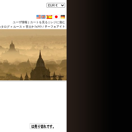
ユーザ情報
|
カートを見る
|
レジに進む
カタログ
»
ルース
»
苦土ﾀｰﾌｪｱｲﾄ / ターフェアイト