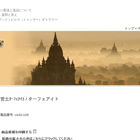
|
配送と返品について
－質問と答え
ック |
ビルマ（ミャンマー）ギャラリー
トップ
»
苦土ﾀｰﾌｪｱｲﾄ / ターフェアイト
製品番号: cb32-128