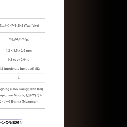
土ﾀｰﾌｪｱｲﾄ-2N2 (Taaffeite)
Mg
Al
BeO
3
8
16
4,2 x 3,5 x 1,6 mm
0,2 ct or 0,04 g
I2 (moderate included) SI2
1
gaing (Ohn Gaing; Ohn Kai)
llage, near Mogok, ビルマ(ミャ
ンマー) Burma (Myanmar)