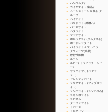
ハンベルグ石
カイヤナイト 藍晶石
ムーンストーン & 長石 グ
ループ
ペイナイト
ぺリドット (橄欖石)
パーガサイト
ペタライト
フェナサイト
ポルックス石(ポルクス石)
ポードレッタイト
パイライト & てっこう
クウォーツ(水晶)
放射性鉱物
ルチル
ルビー( トラピッチ・ルビ
ー)
サファイヤ ( トラピチ
ェ・)
セレンディバイト
シリマナイト (フィブロラ
イト)
シンハライト (シンハリ石)
スキャポライト
スピネル
ターフェアイト
トパーズ
トルマリン