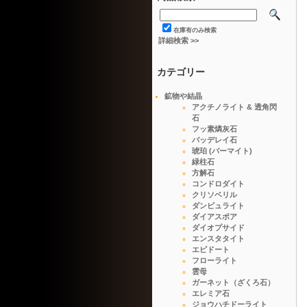
在庫有のみ検索
詳細検索 >>
カテゴリー
鉱物や結晶
アクチノライト & 透角閃
石
フッ素燐灰石
バッデレイ石
琥珀 (バーマイト)
緑柱石
方解石
コンドロダイト
クリソベリル
ダンビュライト
ダイアスポア
ダイオプサイド
エンスタタイト
エピドート
フローライト
雲母
ガーネット（ざくろ石）
エレミア石
ジョウハチドーライト