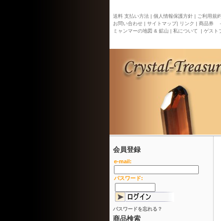
送料 支払い方法 |
個人情報保護方針 |
ご利用規約 
お問い合わせ |
サイトマップ
| リンク |
商品券 
ミャンマーの地図 & 鉱山 |
私について |
ゲストブ
会員登録
e-mail:
パスワード:
パスワードを忘れる？
商品検索