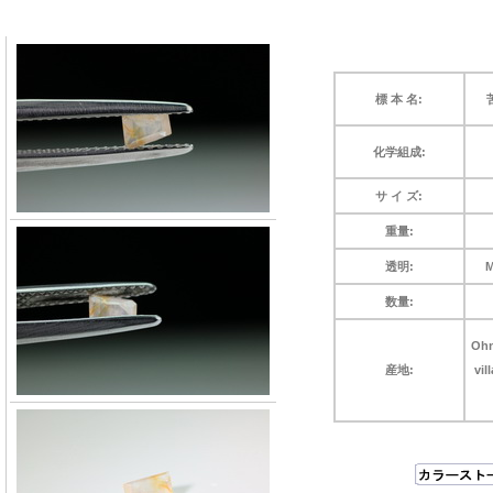
標 本 名:
苦
化学組成:
サ イ ズ:
重量:
透明:
M
数量:
Ohn
産地:
vi