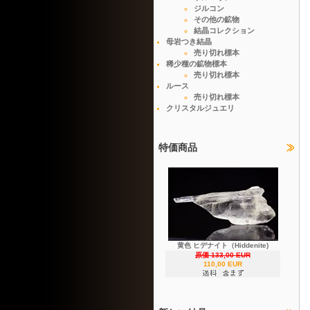
ジルコン
その他の鉱物
結晶コレクション
母岩つき結晶
売り切れ標本
稀少種の鉱物標本
売り切れ標本
ルース
売り切れ標本
クリスタルジュエリ
特価商品
黄色 ヒデナイト（Hiddenite)
原価 133,00 EUR
110,00 EUR