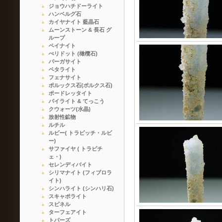
ジョウハチドーライト
ハンベルグ石
カイヤナイト 藍晶石
ムーンストーン & 長石 グ
ループ
ペイナイト
ぺリドット (橄欖石)
パーガサイト
ペタライト
フェナサイト
ポルックス石(ポルクス石)
ポードレッタイト
パイライト & てっこう
クウォーツ(水晶)
放射性鉱物
ルチル
ルビー( トラピッチ・ルビ
ー)
サファイヤ ( トラピチ
ェ・)
セレンディバイト
シリマナイト (フィブロラ
イト)
シンハライト (シンハリ石)
スキャポライト
スピネル
ターフェアイト
トパーズ