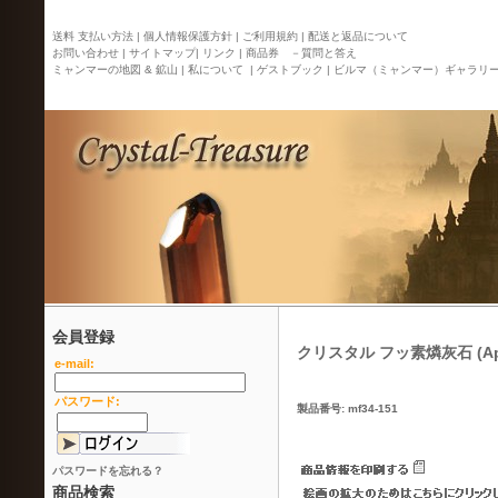
送料 支払い方法 |
個人情報保護方針 |
ご利用規約 |
配送と返品について
お問い合わせ |
サイトマップ
| リンク |
商品券 －質問と答え
ミャンマーの地図 & 鉱山 |
私について |
ゲストブック |
ビルマ（ミャンマー）ギャラリ
会員登録
クリスタル フッ素燐灰石 (Apat
e-mail:
パスワード:
製品番号: mf34-151
パスワードを忘れる？
商品検索