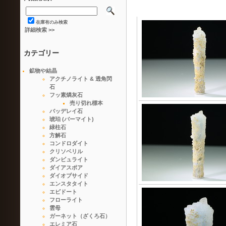
在庫有のみ検索
詳細検索 >>
カテゴリー
鉱物や結晶
アクチノライト & 透角閃
石
フッ素燐灰石
売り切れ標本
バッデレイ石
琥珀 (バーマイト)
緑柱石
方解石
コンドロダイト
クリソベリル
ダンビュライト
ダイアスポア
ダイオプサイド
エンスタタイト
エピドート
フローライト
雲母
ガーネット（ざくろ石）
エレミア石