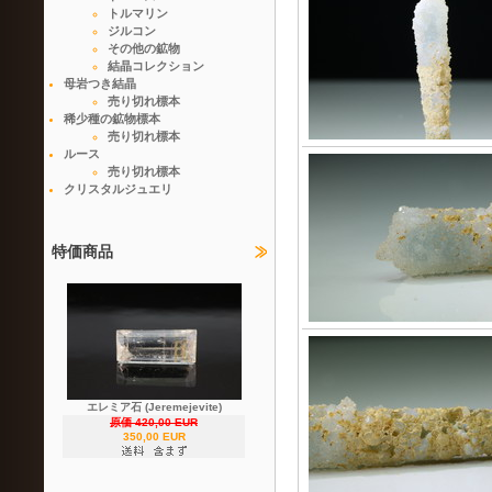
トルマリン
ジルコン
その他の鉱物
結晶コレクション
母岩つき結晶
売り切れ標本
稀少種の鉱物標本
売り切れ標本
ルース
売り切れ標本
クリスタルジュエリ
特価商品
エレミア石 (Jeremejevite)
原価 420,00 EUR
350,00 EUR