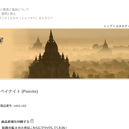
|
配送と返品について
－質問と答え
ック |
ビルマ（ミャンマー）ギャラリー
トップ
»
カタログ
ペイナイト (Painite)
製品番号: mf33-182