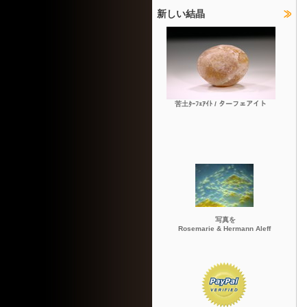
新しい結晶
苦土ﾀｰﾌｪｱｲﾄ / ターフェアイト
写真を
Rosemarie & Hermann Aleff