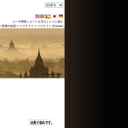
ユーザ情報
|
カートを見る
|
レジに進む
»
鉱物や結晶
»
ペイナイト
»
ペイナイト (Painite)