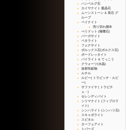
ハンベルグ石
カイヤナイト 藍晶石
ムーンストーン & 長石 グ
ループ
ペイナイト
売り切れ標本
ぺリドット (橄欖石)
パーガサイト
ペタライト
フェナサイト
ポルックス石(ポルクス石)
ポードレッタイト
パイライト & てっこう
クウォーツ(水晶)
放射性鉱物
ルチル
ルビー( トラピッチ・ルビ
ー)
サファイヤ ( トラピチ
ェ・)
セレンディバイト
シリマナイト (フィブロラ
イト)
シンハライト (シンハリ石)
スキャポライト
スピネル
ターフェアイト
トパーズ