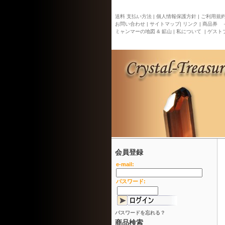
送料 支払い方法 |
個人情報保護方針 |
ご利用規約 
お問い合わせ |
サイトマップ
| リンク |
商品券 
ミャンマーの地図 & 鉱山 |
私について |
ゲストブ
会員登録
e-mail:
パスワード:
パスワードを忘れる？
商品検索