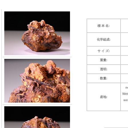
標 本 名:
化学組成:
サ イ ズ:
重量:
透明:
数量:
n
Wet
産地:
we