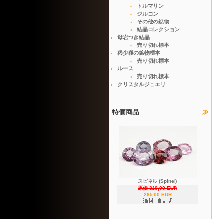
トルマリン
ジルコン
その他の鉱物
結晶コレクション
母岩つき結晶
売り切れ標本
稀少種の鉱物標本
売り切れ標本
ルース
売り切れ標本
クリスタルジュエリ
特価商品
スピネル (Spinel)
原価 320,00 EUR
265,00 EUR