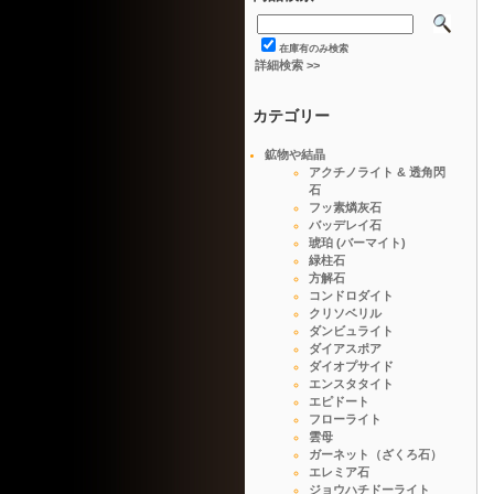
在庫有のみ検索
詳細検索 >>
カテゴリー
鉱物や結晶
アクチノライト & 透角閃
石
フッ素燐灰石
バッデレイ石
琥珀 (バーマイト)
緑柱石
方解石
コンドロダイト
クリソベリル
ダンビュライト
ダイアスポア
ダイオプサイド
エンスタタイト
エピドート
フローライト
雲母
ガーネット（ざくろ石）
エレミア石
ジョウハチドーライト