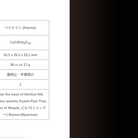
ペイナイト (Painite)
CaZrBAl
O
9
18
33,3 x 26,2 x 25,1 mm
85 ct or 17 g
透明な・半透明の
1
ear the base of Hinthar Hill,
loo quarter, Kyauk Pyat That,
st of Mogok, ビルマ(ミャンマ
ー) Burma (Myanmar)